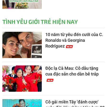
TÌNH YÊU GIỚI TRẺ HIỆN NAY
10 năm từ yêu đến cưới của C.
Ronaldo và Georgina
Rodríguez
Độc lạ Cà Mau: Cô dâu tặng
cua đặc sản cho dàn bê tráp
Cô gái miền Tây 'đánh cược'