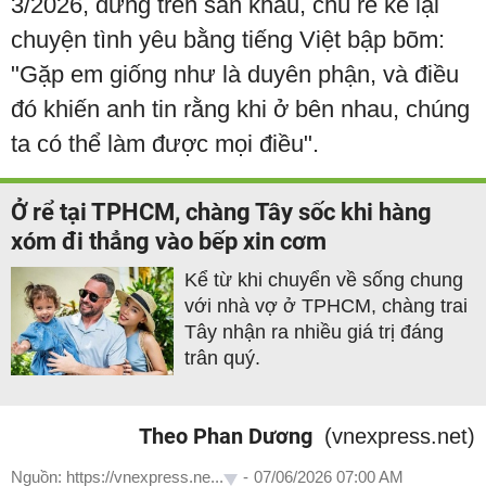
3/2026, đứng trên sân khấu, chú rể kể lại
chuyện tình yêu bằng tiếng Việt bập bõm:
"Gặp em giống như là duyên phận, và điều
đó khiến anh tin rằng khi ở bên nhau, chúng
ta có thể làm được mọi điều".
Ở rể tại TPHCM, chàng Tây sốc khi hàng
xóm đi thẳng vào bếp xin cơm
Kể từ khi chuyển về sống chung
với nhà vợ ở TPHCM, chàng trai
Tây nhận ra nhiều giá trị đáng
trân quý.
Theo Phan Dương
(vnexpress.net)
Nguồn: https://vnexpress.ne...
-
07/06/2026 07:00 AM