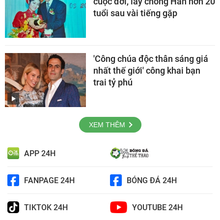
cuộc đời, lấy chồng Hàn hơn 20
tuổi sau vài tiếng gặp
'Công chúa độc thân sáng giá
nhất thế giới' công khai bạn
trai tỷ phú
XEM THÊM
APP 24H
FANPAGE 24H
BÓNG ĐÁ 24H
TIKTOK 24H
YOUTUBE 24H