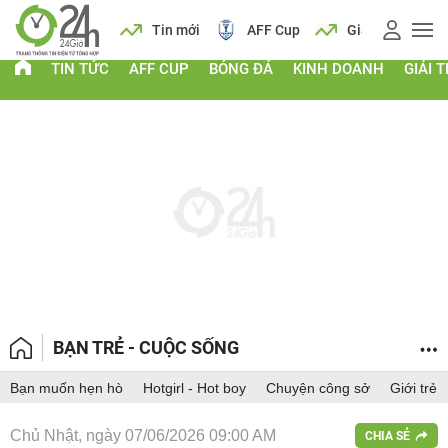
 vàng
Lịch
Tin mới
AFF Cup
Giá vàng
TIN TỨC
AFF CUP
BÓNG ĐÁ
KINH DOANH
GIẢI T
BẠN TRẺ - CUỘC SỐNG
Bạn muốn hẹn hò
Hotgirl - Hot boy
Chuyện công sở
Giới trẻ
Chủ Nhật, ngày 07/06/2026 09:00 AM
CHIA SẺ