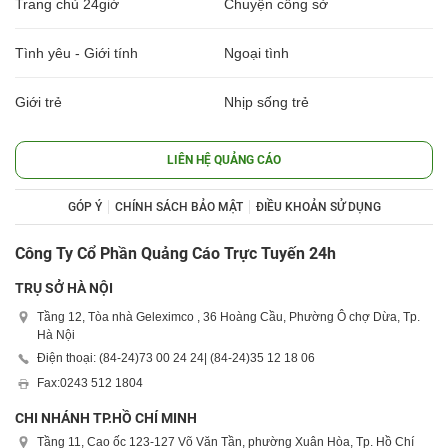
Trang chủ 24giờ
Chuyện công sở
Tình yêu - Giới tính
Ngoại tình
Giới trẻ
Nhịp sống trẻ
LIÊN HỆ QUẢNG CÁO
GÓP Ý
CHÍNH SÁCH BẢO MẬT
ĐIỀU KHOẢN SỬ DỤNG
Công Ty Cổ Phần Quảng Cáo Trực Tuyến 24h
TRỤ SỞ HÀ NỘI
Tầng 12, Tòa nhà Geleximco , 36 Hoàng Cầu, Phường Ô chợ Dừa, Tp.
Hà Nội
Điện thoại: (84-24)
73 00 24 24
| (84-24)
35 12 18 06
Fax:
0243 512 1804
CHI NHÁNH TP.HỒ CHÍ MINH
Tầng 11, Cao ốc 123-127 Võ Văn Tần, phường Xuân Hòa, Tp. Hồ Chí