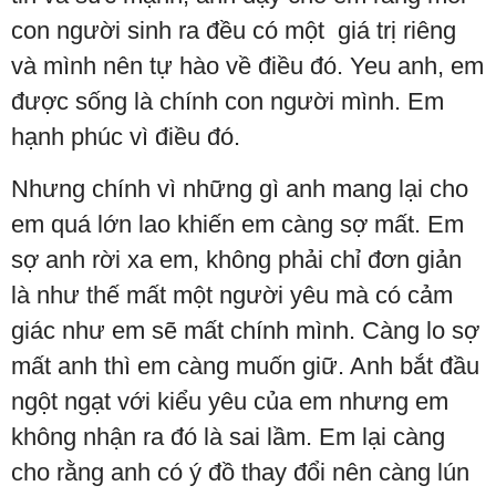
con người sinh ra đều có một giá trị riêng
và mình nên tự hào về điều đó. Yeu anh, em
được sống là chính con người mình. Em
hạnh phúc vì điều đó.
Nhưng chính vì những gì anh mang lại cho
em quá lớn lao khiến em càng sợ mất. Em
sợ anh rời xa em, không phải chỉ đơn giản
là như thế mất một người yêu mà có cảm
giác như em sẽ mất chính mình. Càng lo sợ
mất anh thì em càng muốn giữ. Anh bắt đầu
ngột ngạt với kiểu yêu của em nhưng em
không nhận ra đó là sai lầm. Em lại càng
cho rằng anh có ý đồ thay đổi nên càng lún