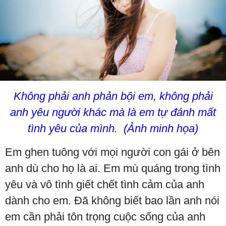
Không phải anh phản bội em, không phải
anh yêu người khác mà là em tự đánh mất
tình yêu của mình. (Ảnh minh họa)
Em ghen tuông với mọi người con gái ở bên
anh dù cho họ là ai. Em mù quáng trong tình
yêu và vô tình giết chết tình cảm của anh
dành cho em. Đã không biết bao lần anh nói
em cần phải tôn trọng cuộc sống của anh