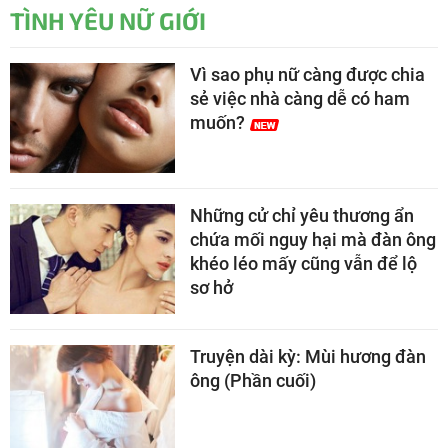
TÌNH YÊU NỮ GIỚI
Vì sao phụ nữ càng được chia
sẻ việc nhà càng dễ có ham
muốn?
Những cử chỉ yêu thương ẩn
chứa mối nguy hại mà đàn ông
khéo léo mấy cũng vẫn để lộ
sơ hở
Truyện dài kỳ: Mùi hương đàn
ông (Phần cuối)