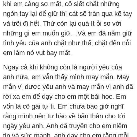
khi em càng sợ mất, cố siết chặt những
ngón tay lại để giữ thì cát sẽ tràn qua kẽ tay
và trôi đi hết. Thứ còn lại quá ít ỏi so với
những gì em muốn giữ…Và em đã nắm giữ
tình yêu của anh chặt như thế, chặt đến nỗi
em làm nó vụt bay mất.
Ngay cả khi không còn là người yêu của
anh nữa, em vẫn thấy mình may mắn. May
mắn vì được yêu anh và may mắn vì anh đã
rời xa em để dạy cho em một bài học. Em
vốn là cô gái tự ti. Em chưa bao giờ nghĩ
rằng mình nên tự hào về bản thân cho tới
ngày yêu anh. Anh đã truyền cho em niềm
tin và sức mạnh, anh dạy cho em rằng mỗi