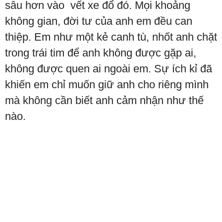
sâu hơn vào vết xe đổ đó. Mọi khoảng
không gian, đời tư của anh em đều can
thiệp. Em như một kẻ canh tù, nhốt anh chặt
trong trái tim để anh không được gặp ai,
không được quen ai ngoài em. Sự ích kỉ đã
khiến em chỉ muốn giữ anh cho riêng mình
mà không cần biết anh cảm nhận như thế
nào.