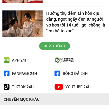
Hưởng thụ đêm tân hôn dịu
dàng, ngọt ngấy đến từ người
vợ hơn tôi 14 tuổi, gọi chồng là
"em bé to xác"
XEM THÊM
APP 24H
FANPAGE 24H
BÓNG ĐÁ 24H
TIKTOK 24H
YOUTUBE 24H
CHUYÊN MỤC KHÁC