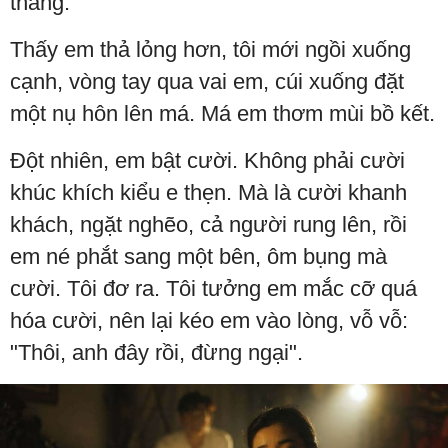
thẳng.
Thấy em thả lỏng hơn, tôi mới ngồi xuống
cạnh, vòng tay qua vai em, cúi xuống đặt
một nụ hôn lên má. Má em thơm mùi bồ kết.
Đột nhiên, em bật cười. Không phải cười
khúc khích kiểu e thẹn. Mà là cười khanh
khách, ngặt nghẽo, cả người rung lên, rồi
em né phắt sang một bên, ôm bụng mà
cười. Tôi đơ ra. Tôi tưởng em mắc cỡ quá
hóa cười, nên lại kéo em vào lòng, vỗ vỗ:
"Thôi, anh đây rồi, đừng ngại".