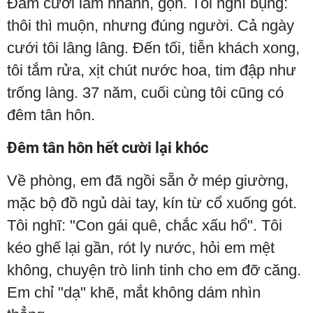
Đám cưới làm nhanh, gọn. Tôi nghĩ bụng:
thôi thì muộn, nhưng đúng người. Cả ngày
cưới tôi lâng lâng. Đến tối, tiễn khách xong,
tôi tắm rửa, xịt chút nước hoa, tim đập như
trống làng. 37 năm, cuối cùng tôi cũng có
đêm tân hôn.
Đêm tân hôn hết cười lại khóc
Về phòng, em đã ngồi sẵn ở mép giường,
mặc bộ đồ ngủ dài tay, kín từ cổ xuống gót.
Tôi nghĩ: "Con gái quê, chắc xấu hổ". Tôi
kéo ghế lại gần, rót ly nước, hỏi em mệt
không, chuyện trò linh tinh cho em đỡ căng.
Em chỉ "dạ" khẽ, mắt không dám nhìn