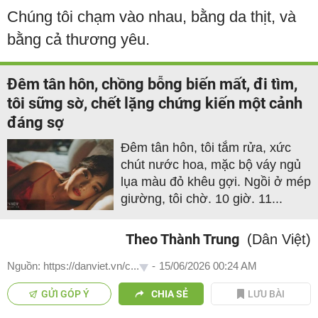
Chúng tôi chạm vào nhau, bằng da thịt, và
bằng cả thương yêu.
Đêm tân hôn, chồng bỗng biến mất, đi tìm,
tôi sững sờ, chết lặng chứng kiến một cảnh
đáng sợ
Đêm tân hôn, tôi tắm rửa, xức
chút nước hoa, mặc bộ váy ngủ
lụa màu đỏ khêu gợi. Ngồi ở mép
giường, tôi chờ. 10 giờ. 11...
Theo Thành Trung
(Dân Việt)
Nguồn: https://danviet.vn/c...
-
15/06/2026 00:24 AM
GỬI GÓP Ý
CHIA SẺ
LƯU BÀI