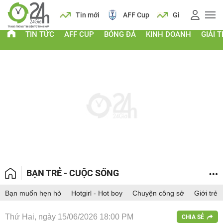
 vàng
Lịch
Tin mới
AFF Cup
Giá vàng
TIN TỨC
AFF CUP
BÓNG ĐÁ
KINH DOANH
GIẢI T
BẠN TRẺ - CUỘC SỐNG
Bạn muốn hẹn hò
Hotgirl - Hot boy
Chuyện công sở
Giới trẻ
Thứ Hai, ngày 15/06/2026 18:00 PM
CHIA SẺ