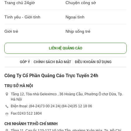
Trang chủ 24giờ
Chuyện công sở
Tình yêu - Giới tính
Ngoại tình
Giới trẻ
Nhịp sống trẻ
LIÊN HỆ QUẢNG CÁO
GÓP Ý
CHÍNH SÁCH BẢO MẬT
ĐIỀU KHOẢN SỬ DỤNG
Công Ty Cổ Phần Quảng Cáo Trực Tuyến 24h
TRỤ SỞ HÀ NỘI
Tầng 12, Tòa nhà Geleximco , 36 Hoàng Cầu, Phường Ô chợ Dừa, Tp.
Hà Nội
Điện thoại: (84-24)
73 00 24 24
| (84-24)
35 12 18 06
Fax:
0243 512 1804
CHI NHÁNH TP.HỒ CHÍ MINH
Tầng 11, Cao ốc 123-127 Võ Văn Tần, phường Xuân Hòa, Tp. Hồ Chí