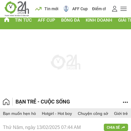
 vàng
Lịch
Tin mới
AFF Cup
Điểm chuẩn 2026
TIN TỨC
AFF CUP
BÓNG ĐÁ
KINH DOANH
GIẢI T
BẠN TRẺ - CUỘC SỐNG
Bạn muốn hẹn hò
Hotgirl - Hot boy
Chuyện công sở
Giới trẻ
Thứ Năm, ngày 13/02/2025 07:44 AM
CHIA SẺ