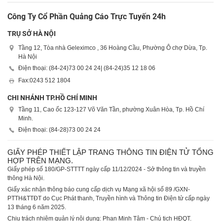
Công Ty Cổ Phần Quảng Cáo Trực Tuyến 24h
TRỤ SỞ HÀ NỘI
Tầng 12, Tòa nhà Geleximco , 36 Hoàng Cầu, Phường Ô chợ Dừa, Tp.
Hà Nội
Điện thoại: (84-24)
73 00 24 24
| (84-24)
35 12 18 06
Fax:
0243 512 1804
CHI NHÁNH TP.HỒ CHÍ MINH
Tầng 11, Cao ốc 123-127 Võ Văn Tần, phường Xuân Hòa, Tp. Hồ Chí
Minh.
Điện thoại: (84-28)
73 00 24 24
GIẤY PHÉP THIẾT LẬP TRANG THÔNG TIN ĐIỆN TỬ TỔNG
HỢP TRÊN MẠNG.
Giấy phép số 180/GP-STTTT ngày cấp 11/12/2024 - Sở thông tin và truyền
thông Hà Nội.
Giấy xác nhận thông báo cung cấp dịch vụ Mạng xã hội số 89 /GXN-
PTTH&TTĐT do Cục Phát thanh, Truyền hình và Thông tin Điện tử cấp ngày
13 tháng 6 năm 2025.
Chịu trách nhiệm quản lý nội dung: Phan Minh Tâm - Chủ tịch HĐQT.