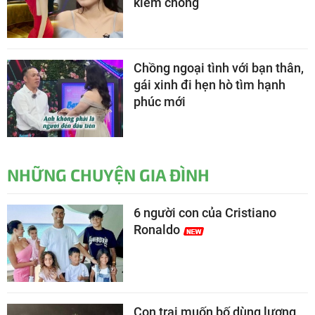
kiếm chồng
Chồng ngoại tình với bạn thân,
gái xinh đi hẹn hò tìm hạnh
phúc mới
NHỮNG CHUYỆN GIA ĐÌNH
6 người con của Cristiano
Ronaldo
Con trai muốn bố dùng lương