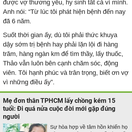
được vợ thương yêu, hy sinh tất cả vì mình.
Anh nói: “Từ lúc tôi phát hiện bệnh đến nay
đã 6 năm.
Suốt thời gian ấy, dù tôi phải thức khuya
dậy sớm trị bệnh hay phải lặn lội đi hàng
trăm, hàng ngàn km để tìm thầy, lấy thuốc,
Thảo vẫn luôn bên cạnh chăm sóc, động
viên. Tôi hạnh phúc và trân trọng, biết ơn vợ
vì những điều ấy”.
Mẹ đơn thân TPHCM lấy chồng kém 15
tuổi: Đi quá nửa cuộc đời mới gặp đúng
người
Sự hòa hợp về tâm hồn khiến họ