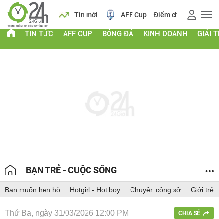
 vàng
Lịch
Tin mới
AFF Cup
Điểm chuẩn 2026
TIN TỨC
AFF CUP
BÓNG ĐÁ
KINH DOANH
GIẢI T
BẠN TRẺ - CUỘC SỐNG
Bạn muốn hẹn hò
Hotgirl - Hot boy
Chuyện công sở
Giới trẻ
Thứ Ba, ngày 31/03/2026 12:00 PM
CHIA SẺ