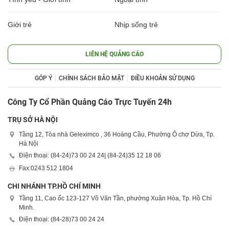
Giới trẻ
Nhịp sống trẻ
LIÊN HỆ QUẢNG CÁO
GÓP Ý
CHÍNH SÁCH BẢO MẬT
ĐIỀU KHOẢN SỬ DỤNG
Công Ty Cổ Phần Quảng Cáo Trực Tuyến 24h
TRỤ SỞ HÀ NỘI
Tầng 12, Tòa nhà Geleximco , 36 Hoàng Cầu, Phường Ô chợ Dừa, Tp.
Hà Nội
Điện thoại: (84-24)
73 00 24 24
| (84-24)
35 12 18 06
Fax:
0243 512 1804
CHI NHÁNH TP.HỒ CHÍ MINH
Tầng 11, Cao ốc 123-127 Võ Văn Tần, phường Xuân Hòa, Tp. Hồ Chí
Minh.
Điện thoại: (84-28)
73 00 24 24