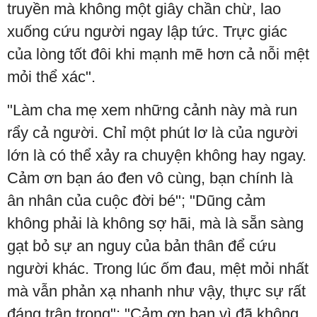
truyền mà không một giây chần chừ, lao
xuống cứu người ngay lập tức. Trực giác
của lòng tốt đôi khi mạnh mẽ hơn cả nỗi mệt
mỏi thể xác".
"Làm cha mẹ xem những cảnh này mà run
rẩy cả người. Chỉ một phút lơ là của người
lớn là có thể xảy ra chuyện không hay ngay.
Cảm ơn bạn áo đen vô cùng, bạn chính là
ân nhân của cuộc đời bé"; "Dũng cảm
không phải là không sợ hãi, mà là sẵn sàng
gạt bỏ sự an nguy của bản thân để cứu
người khác. Trong lúc ốm đau, mệt mỏi nhất
mà vẫn phản xạ nhanh như vậy, thực sự rất
đáng trân trọng"; "Cảm ơn bạn vì đã không