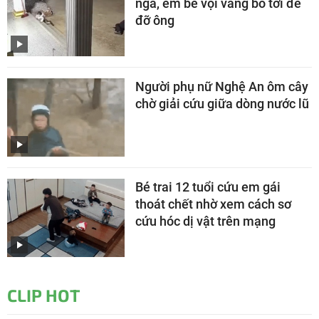
ngã, em bé vội vàng bò tới để
đỡ ông
Người phụ nữ Nghệ An ôm cây
chờ giải cứu giữa dòng nước lũ
Bé trai 12 tuổi cứu em gái
thoát chết nhờ xem cách sơ
cứu hóc dị vật trên mạng
CLIP HOT