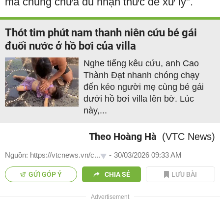
mà chúng chưa đủ nhận thức để xử lý".
Thót tim phút nam thanh niên cứu bé gái
đuối nước ở hồ bơi của villa
Nghe tiếng kêu cứu, anh Cao
Thành Đạt nhanh chóng chạy
đến kéo người mẹ cùng bé gái
dưới hồ bơi villa lên bờ. Lúc
này,...
Theo Hoàng Hà
(VTC News)
Nguồn: https://vtcnews.vn/c...
-
30/03/2026 09:33 AM
GỬI GÓP Ý
CHIA SẺ
LƯU BÀI