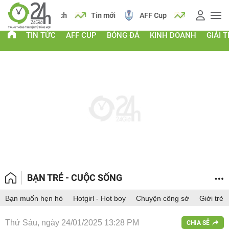
 vàng
Lịch
Tin mới
AFF Cup
Giá vàng
TIN TỨC
AFF CUP
BÓNG ĐÁ
KINH DOANH
GIẢI T
BẠN TRẺ - CUỘC SỐNG
Bạn muốn hẹn hò
Hotgirl - Hot boy
Chuyện công sở
Giới trẻ
Thứ Sáu, ngày 24/01/2025 13:28 PM
CHIA SẺ