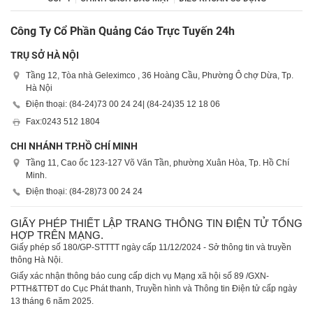
Công Ty Cổ Phần Quảng Cáo Trực Tuyến 24h
TRỤ SỞ HÀ NỘI
Tầng 12, Tòa nhà Geleximco , 36 Hoàng Cầu, Phường Ô chợ Dừa, Tp.
Hà Nội
Điện thoại: (84-24)
73 00 24 24
| (84-24)
35 12 18 06
Fax:
0243 512 1804
CHI NHÁNH TP.HỒ CHÍ MINH
Tầng 11, Cao ốc 123-127 Võ Văn Tần, phường Xuân Hòa, Tp. Hồ Chí
Minh.
Điện thoại: (84-28)
73 00 24 24
GIẤY PHÉP THIẾT LẬP TRANG THÔNG TIN ĐIỆN TỬ TỔNG
HỢP TRÊN MẠNG.
Giấy phép số 180/GP-STTTT ngày cấp 11/12/2024 - Sở thông tin và truyền
thông Hà Nội.
Giấy xác nhận thông báo cung cấp dịch vụ Mạng xã hội số 89 /GXN-
PTTH&TTĐT do Cục Phát thanh, Truyền hình và Thông tin Điện tử cấp ngày
13 tháng 6 năm 2025.