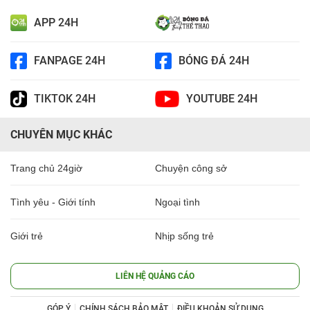
APP 24H
FANPAGE 24H
BÓNG ĐÁ 24H
TIKTOK 24H
YOUTUBE 24H
CHUYÊN MỤC KHÁC
Trang chủ 24giờ
Chuyện công sở
Tình yêu - Giới tính
Ngoại tình
Giới trẻ
Nhịp sống trẻ
LIÊN HỆ QUẢNG CÁO
GÓP Ý
CHÍNH SÁCH BẢO MẬT
ĐIỀU KHOẢN SỬ DỤNG