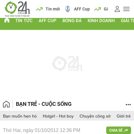
 vàng
Lịch
Tin mới
AFF Cup
Giá vàng
TIN TỨC
AFF CUP
BÓNG ĐÁ
KINH DOANH
GIẢI T
BẠN TRẺ - CUỘC SỐNG
Bạn muốn hẹn hò
Hotgirl - Hot boy
Chuyện công sở
Giới trẻ
Thứ Hai, ngày 01/10/2012 12:36 PM
CHIA SẺ