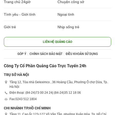
Trang chủ 24giờ
Chuyện công sở
Tình yêu - Giới tính
Ngoại tình
Giới trẻ
Nhịp sống trẻ
LIÊN HỆ QUẢNG CÁO
GÓP Ý
CHÍNH SÁCH BẢO MẬT
ĐIỀU KHOẢN SỬ DỤNG
Công Ty Cổ Phần Quảng Cáo Trực Tuyến 24h
TRỤ SỞ HÀ NỘI
Tầng 12, Tòa nhà Geleximco , 36 Hoàng Cầu, Phường Ô chợ Dừa, Tp.
Hà Nội
Điện thoại: (84-24)
73 00 24 24
| (84-24)
35 12 18 06
Fax:
0243 512 1804
CHI NHÁNH TP.HỒ CHÍ MINH
Tầng 11, Cao ốc 123-127 Võ Văn Tần, phường Xuân Hòa, Tp. Hồ Chí