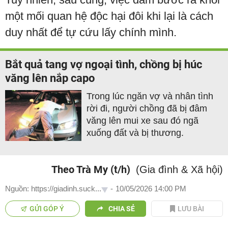
một mối quan hệ độc hại đôi khi lại là cách
duy nhất để tự cứu lấy chính mình.
Bắt quả tang vợ ngoại tình, chồng bị húc
văng lên nắp capo
Trong lúc ngăn vợ và nhân tình
rời đi, người chồng đã bị đâm
văng lên mui xe sau đó ngã
xuống đất và bị thương.
Theo Trà My (t/h)
(Gia đình & Xã hội)
Nguồn: https://giadinh.suck...
-
10/05/2026 14:00 PM
GỬI GÓP Ý
CHIA SẺ
LƯU BÀI