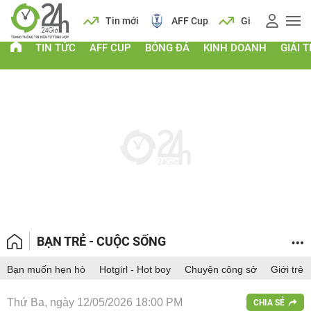
 vàng
Lịch
Tin mới
AFF Cup
Giá vàng
TIN TỨC
AFF CUP
BÓNG ĐÁ
KINH DOANH
GIẢI T
BẠN TRẺ - CUỘC SỐNG
Bạn muốn hẹn hò
Hotgirl - Hot boy
Chuyện công sở
Giới trẻ
Thứ Ba, ngày 12/05/2026 18:00 PM
CHIA SẺ