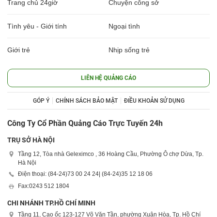
Trang chủ 24giờ
Chuyện công sở
Tình yêu - Giới tính
Ngoại tình
Giới trẻ
Nhịp sống trẻ
LIÊN HỆ QUẢNG CÁO
GÓP Ý
CHÍNH SÁCH BẢO MẬT
ĐIỀU KHOẢN SỬ DỤNG
Công Ty Cổ Phần Quảng Cáo Trực Tuyến 24h
TRỤ SỞ HÀ NỘI
Tầng 12, Tòa nhà Geleximco , 36 Hoàng Cầu, Phường Ô chợ Dừa, Tp.
Hà Nội
Điện thoại: (84-24)
73 00 24 24
| (84-24)
35 12 18 06
Fax:
0243 512 1804
CHI NHÁNH TP.HỒ CHÍ MINH
Tầng 11, Cao ốc 123-127 Võ Văn Tần, phường Xuân Hòa, Tp. Hồ Chí