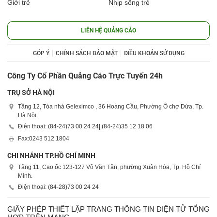
Giới trẻ
Nhịp sống trẻ
LIÊN HỆ QUẢNG CÁO
GÓP Ý
CHÍNH SÁCH BẢO MẬT
ĐIỀU KHOẢN SỬ DỤNG
Công Ty Cổ Phần Quảng Cáo Trực Tuyến 24h
TRỤ SỞ HÀ NỘI
Tầng 12, Tòa nhà Geleximco , 36 Hoàng Cầu, Phường Ô chợ Dừa, Tp.
Hà Nội
Điện thoại: (84-24)
73 00 24 24
| (84-24)
35 12 18 06
Fax:
0243 512 1804
CHI NHÁNH TP.HỒ CHÍ MINH
Tầng 11, Cao ốc 123-127 Võ Văn Tần, phường Xuân Hòa, Tp. Hồ Chí
Minh.
Điện thoại: (84-28)
73 00 24 24
GIẤY PHÉP THIẾT LẬP TRANG THÔNG TIN ĐIỆN TỬ TỔNG