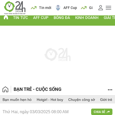
 vàng
Lịch
Tin mới
AFF Cup
Giá vàng
TIN TỨC
AFF CUP
BÓNG ĐÁ
KINH DOANH
GIẢI T
BẠN TRẺ - CUỘC SỐNG
Bạn muốn hẹn hò
Hotgirl - Hot boy
Chuyện công sở
Giới trẻ
Thứ Hai, ngày 03/03/2025 08:00 AM
CHIA SẺ