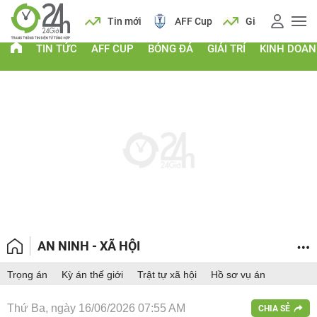
 vàng
Lịch
Tin mới
AFF Cup
Giá vàng
TIN TỨC
AFF CUP
BÓNG ĐÁ
GIẢI TRÍ
KINH DOA
AN NINH - XÃ HỘI
Trọng án
Kỳ án thế giới
Trật tự xã hội
Hồ sơ vụ án
Thứ Ba, ngày 16/06/2026 07:55 AM
CHIA SẺ