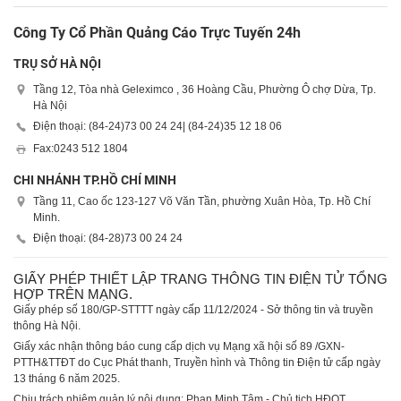
Công Ty Cổ Phần Quảng Cáo Trực Tuyến 24h
TRỤ SỞ HÀ NỘI
Tầng 12, Tòa nhà Geleximco , 36 Hoàng Cầu, Phường Ô chợ Dừa, Tp.
Hà Nội
Điện thoại: (84-24)
73 00 24 24
| (84-24)
35 12 18 06
Fax:
0243 512 1804
CHI NHÁNH TP.HỒ CHÍ MINH
Tầng 11, Cao ốc 123-127 Võ Văn Tần, phường Xuân Hòa, Tp. Hồ Chí
Minh.
Điện thoại: (84-28)
73 00 24 24
GIẤY PHÉP THIẾT LẬP TRANG THÔNG TIN ĐIỆN TỬ TỔNG
HỢP TRÊN MẠNG.
Giấy phép số 180/GP-STTTT ngày cấp 11/12/2024 - Sở thông tin và truyền
thông Hà Nội.
Giấy xác nhận thông báo cung cấp dịch vụ Mạng xã hội số 89 /GXN-
PTTH&TTĐT do Cục Phát thanh, Truyền hình và Thông tin Điện tử cấp ngày
13 tháng 6 năm 2025.
Chịu trách nhiệm quản lý nội dung: Phan Minh Tâm - Chủ tịch HĐQT.