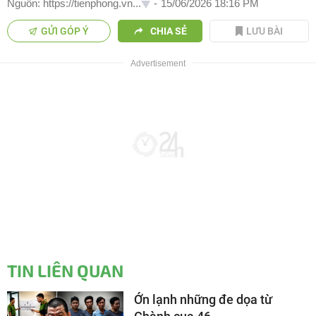
Nguồn: https://tienphong.vn...
-
15/06/2026 18:16 PM
GỬI GÓP Ý
CHIA SẺ
LƯU BÀI
TIN LIÊN QUAN
Ớn lạnh những đe dọa từ