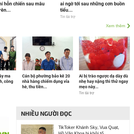
hí hỗn chiến sau mâu
ai ngờ tới sau những cơn buồn
rên...
tiểu...
Tin tài trợ
Xem thêm
dây ma
Cán bộ phường bảo kê 20
Ai bị trào ngược dạ dày dù
nh, công
nhà hàng chiếm dụng vỉa
nhẹ hay nặng thì thử ngay
hè, thu tiền...
mẹo này...
Tin tài trợ
NHIỀU NGƯỜI ĐỌC
TikToker Khánh Sky, Vua Quạt,
Hồ Văn Khoa bị khởi tố