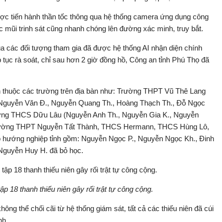
ược tiến hành thần tốc thông qua hệ thống camera ứng dụng công
các mũi trinh sát cũng nhanh chóng lên đường xác minh, truy bắt.
a các đối tượng tham gia đã được hệ thống AI nhận diện chính
 tục rà soát, chỉ sau hơn 2 giờ đồng hồ, Công an tỉnh Phú Thọ đã
h thuộc các trường trên địa bàn như: Trường THPT Vũ Thê Lang
, Nguyễn Văn Đ., Nguyễn Quang Th., Hoàng Thạch Th., Đỗ Ngọc
ường THCS Dữu Lâu (Nguyễn Anh Th., Nguyễn Gia K., Nguyễn
 Trường THPT Nguyễn Tất Thành, THCS Hermann, THCS Hùng Lô,
 hướng nghiệp tỉnh gồm: Nguyễn Ngọc P., Nguyễn Ngọc Kh., Đinh
Nguyễn Huy H. đã bỏ học.
ập 18 thanh thiếu niên gây rối trật tự công cộng.
g thể chối cãi từ hệ thống giám sát, tất cả các thiếu niên đã cúi
nh.