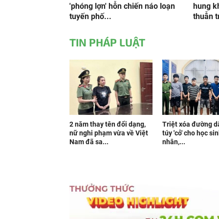
'phóng lợn' hỗn chiến náo loạn
hung k
tuyến phố...
thuẫn t
TIN PHÁP LUẬT
2 năm thay tên đổi dạng,
Triệt xóa đường 
nữ nghi phạm vừa về Việt
túy 'cỏ' cho học si
Nam đã sa...
nhân,...