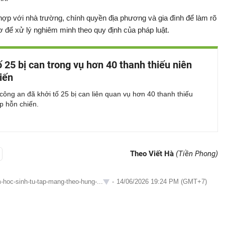
hợp với nhà trường, chính quyền địa phương và gia đình để làm rõ
ơ để xử lý nghiêm minh theo quy định của pháp luật.
ố 25 bị can trong vụ hơn 40 thanh thiếu niên
iến
ông an đã khởi tố 25 bị can liên quan vụ hơn 40 thanh thiếu
ập hỗn chiến.
Theo Viết Hà
(Tiền Phong)
-hoc-sinh-tu-tap-mang-theo-hung-...
-
14/06/2026 19:24 PM (GMT+7)