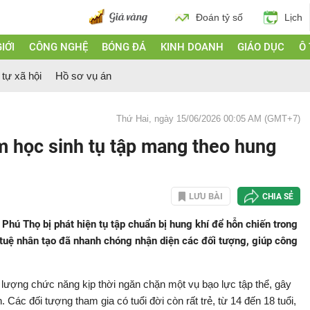
Đoán tỷ số
Lịch
IỚI
CÔNG NGHỆ
BÓNG ĐÁ
KINH DOANH
GIÁO DỤC
Ô
 tự xã hội
Hồ sơ vụ án
Thứ Hai, ngày 15/06/2026 00:05 AM (GMT+7)
m học sinh tụ tập mang theo hung
LƯU BÀI
CHIA SẺ
Phú Thọ bị phát hiện tụ tập chuẩn bị hung khí để hỗn chiến trong
tuệ nhân tạo đã nhanh chóng nhận diện các đối tượng, giúp công
c lượng chức năng kịp thời ngăn chặn một vụ bạo lực tập thể, gây
. Các đối tượng tham gia có tuổi đời còn rất trẻ, từ 14 đến 18 tuổi,