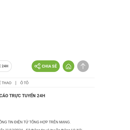
CHIA SẺ
E 24H
Ể THAO
Ô TÔ
CÁO TRỰC TUYẾN 24H
HÔNG TIN ĐIỆN TỬ TỔNG HỢP TRÊN MẠNG.