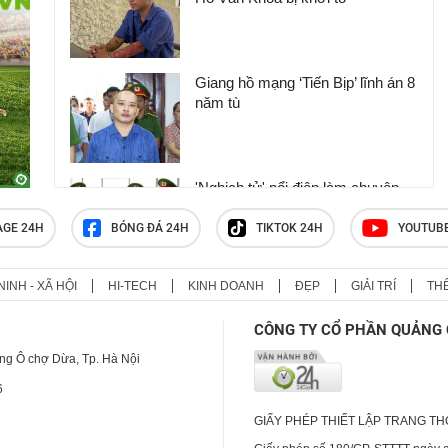
Giang hồ mạng ‘Tiến Bịp’ lĩnh án 8
năm tù
'Nghịch tử' nổi điên làm chuyện
động trời ở nơi làm việc của mẹ,
phẫn nộ nguồn cơn gây án
AGE 24H
BÓNG ĐÁ 24H
TIKTOK 24H
YOUTUB
NINH - XÃ HỘI
HI-TECH
KINH DOANH
ĐẸP
GIẢI TRÍ
TH
Clip: Người phụ nữ đi chợ bất
ngờ bị đâm trọng thương
CÔNG TY CỔ PHẦN QUẢNG 
ng Ô chợ Dừa, Tp. Hà Nội
6
GIẤY PHÉP THIẾT LẬP TRANG T