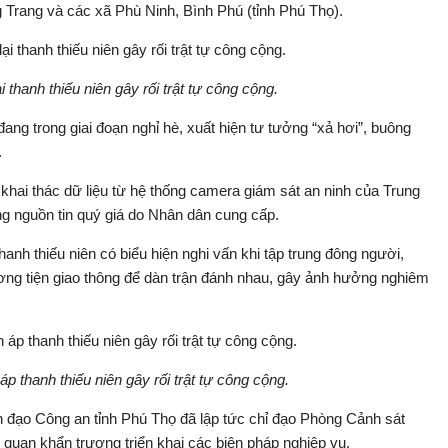
g Trang và các xã Phù Ninh, Bình Phú (tỉnh Phú Thọ).
 thanh thiếu niên gây rối trật tự công cộng.
đang trong giai đoạn nghỉ hè, xuất hiện tư tưởng “xả hơi”, buông
.
 khai thác dữ liệu từ hệ thống camera giám sát an ninh của Trung
ng nguồn tin quý giá do Nhân dân cung cấp.
nh thiếu niên có biểu hiện nghi vấn khi tập trung đông người,
ương tiện giao thông để dàn trận đánh nhau, gây ảnh hưởng nghiêm
p thanh thiếu niên gây rối trật tự công cộng.
nh đạo Công an tỉnh Phú Thọ đã lập tức chỉ đạo Phòng Cảnh sát
 quan khẩn trương triển khai các biện pháp nghiệp vụ.