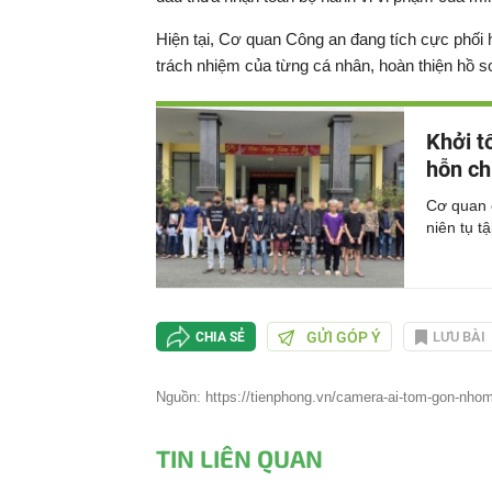
Hiện tại, Cơ quan Công an đang tích cực phối 
trách nhiệm của từng cá nhân, hoàn thiện hồ s
Khởi t
hỗn ch
Cơ quan c
niên tụ t
GỬI GÓP Ý
LƯU BÀI
CHIA SẺ
Nguồn: https://tienphong.vn/camera-ai-tom-gon-nhom
TIN LIÊN QUAN