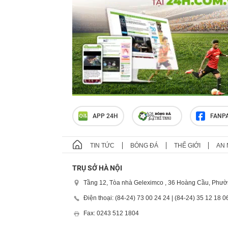
APP 24H
FANP
TIN TỨC
BÓNG ĐÁ
THẾ GIỚI
AN 
TRỤ SỞ HÀ NỘI
Tầng 12, Tòa nhà Geleximco , 36 Hoàng Cầu, Phườ
Điện thoại: (84-24) 73 00 24 24 | (84-24) 35 12 18 0
Fax: 0243 512 1804