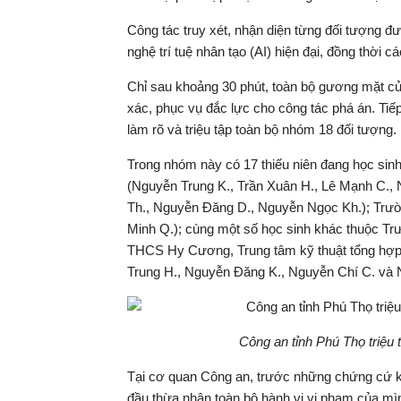
Công tác truy xét, nhận diện từng đối tượng đ
nghệ trí tuệ nhân tạo (AI) hiện đại, đồng thời 
Chỉ sau khoảng 30 phút, toàn bộ gương mặt củ
xác, phục vụ đắc lực cho công tác phá án. Tiếp
làm rõ và triệu tập toàn bộ nhóm 18 đối tượng.
Trong nhóm này có 17 thiếu niên đang học sin
(Nguyễn Trung K., Trần Xuân H., Lê Mạnh C.
Th., Nguyễn Đăng D., Nguyễn Ngọc Kh.); Tr
Minh Q.); cùng một số học sinh khác thuộc
THCS Hy Cương, Trung tâm kỹ thuật tổng hợp
Trung H., Nguyễn Đăng K., Nguyễn Chí C. và 
Công an tỉnh Phú Thọ triệu t
Tại cơ quan Công an, trước những chứng cứ khôn
đầu thừa nhận toàn bộ hành vi vi phạm của mì