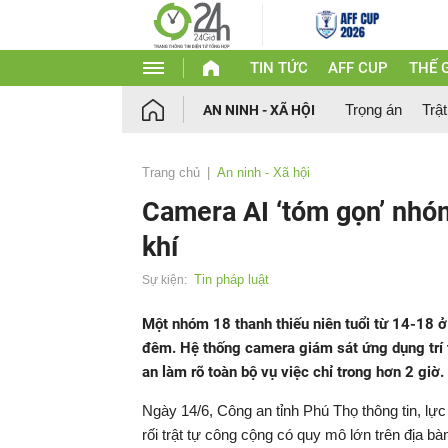
TIN TỨC
AFF CUP
THẾ G
Trọng án
Trật
AN NINH - XÃ HỘI
Trang chủ
An ninh - Xã hội
Camera AI ‘tóm gọn’ nhó
khí
Tin pháp luật
Sự kiện:
Một nhóm 18 thanh thiếu niên tuổi từ 14-18 ở 
đêm. Hệ thống camera giám sát ứng dụng trí 
an làm rõ toàn bộ vụ việc chỉ trong hơn 2 giờ.
Ngày 14/6, Công an tỉnh Phú Thọ thông tin, lự
rối trật tự công cộng có quy mô lớn trên địa bàn