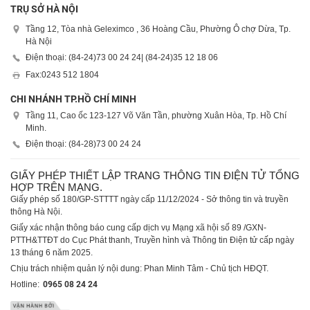
TRỤ SỞ HÀ NỘI
Tầng 12, Tòa nhà Geleximco , 36 Hoàng Cầu, Phường Ô chợ Dừa, Tp.
Hà Nội
Điện thoại: (84-24)
73 00 24 24
| (84-24)
35 12 18 06
Fax:
0243 512 1804
CHI NHÁNH TP.HỒ CHÍ MINH
Tầng 11, Cao ốc 123-127 Võ Văn Tần, phường Xuân Hòa, Tp. Hồ Chí
Minh.
Điện thoại: (84-28)
73 00 24 24
GIẤY PHÉP THIẾT LẬP TRANG THÔNG TIN ĐIỆN TỬ TỔNG
HỢP TRÊN MẠNG.
Giấy phép số 180/GP-STTTT ngày cấp 11/12/2024 - Sở thông tin và truyền
thông Hà Nội.
Giấy xác nhận thông báo cung cấp dịch vụ Mạng xã hội số 89 /GXN-
PTTH&TTĐT do Cục Phát thanh, Truyền hình và Thông tin Điện tử cấp ngày
13 tháng 6 năm 2025.
Chịu trách nhiệm quản lý nội dung: Phan Minh Tâm - Chủ tịch HĐQT.
Hotline:
0965 08 24 24