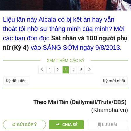
Liệu lần này Alcala có bị kết án hay vẫn
thoát tội nhờ sự thông minh của mình? Mời
các bạn đón đọc
Sát nhân và 100 người phụ
nữ (Kỳ 4)
vào SÁNG SỚM ngày 9/8/2013.
XEM THÊM CÁC KỲ
1
2
3
4
5
Kỳ đầu tiên
Kỳ mới nhất
Theo Mai Tân (Dailymail/Trutv/CBS)
(Khampha.vn)
GỬI GÓP Ý
CHIA SẺ
LƯU BÀI