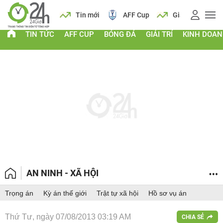
 vàng
Lịch
Tin mới
AFF Cup
Giá vàng
TIN TỨC
AFF CUP
BÓNG ĐÁ
GIẢI TRÍ
KINH DOA
AN NINH - XÃ HỘI
Trọng án
Kỳ án thế giới
Trật tự xã hội
Hồ sơ vụ án
Thứ Tư, ngày 07/08/2013 03:19 AM
CHIA SẺ