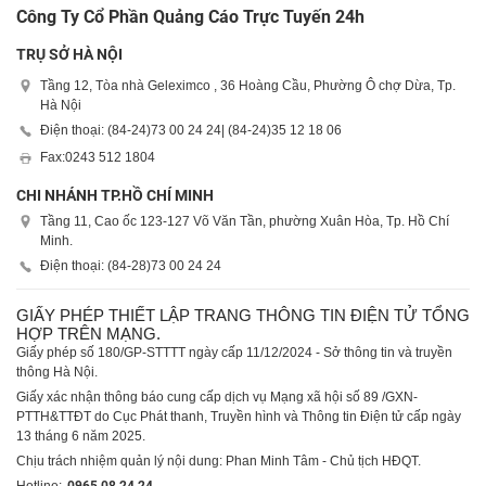
Công Ty Cổ Phần Quảng Cáo Trực Tuyến 24h
TRỤ SỞ HÀ NỘI
Tầng 12, Tòa nhà Geleximco , 36 Hoàng Cầu, Phường Ô chợ Dừa, Tp.
Hà Nội
Điện thoại: (84-24)
73 00 24 24
| (84-24)
35 12 18 06
Fax:
0243 512 1804
CHI NHÁNH TP.HỒ CHÍ MINH
Tầng 11, Cao ốc 123-127 Võ Văn Tần, phường Xuân Hòa, Tp. Hồ Chí
Minh.
Điện thoại: (84-28)
73 00 24 24
GIẤY PHÉP THIẾT LẬP TRANG THÔNG TIN ĐIỆN TỬ TỔNG
HỢP TRÊN MẠNG.
Giấy phép số 180/GP-STTTT ngày cấp 11/12/2024 - Sở thông tin và truyền
thông Hà Nội.
Giấy xác nhận thông báo cung cấp dịch vụ Mạng xã hội số 89 /GXN-
PTTH&TTĐT do Cục Phát thanh, Truyền hình và Thông tin Điện tử cấp ngày
13 tháng 6 năm 2025.
Chịu trách nhiệm quản lý nội dung: Phan Minh Tâm - Chủ tịch HĐQT.
Hotline:
0965 08 24 24