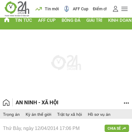
 vàng
Lịch
Tin mới
AFF Cup
Điểm chuẩn 2026
TIN TỨC
AFF CUP
BÓNG ĐÁ
GIẢI TRÍ
KINH DOA
AN NINH - XÃ HỘI
Trọng án
Kỳ án thế giới
Trật tự xã hội
Hồ sơ vụ án
Thứ Bảy, ngày 12/04/2014 17:06 PM
CHIA SẺ