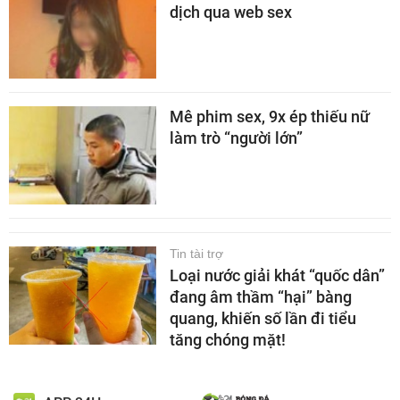
dịch qua web sex
Mê phim sex, 9x ép thiếu nữ
làm trò “người lớn”
Tin tài trợ
Loại nước giải khát “quốc dân”
đang âm thầm “hại” bàng
quang, khiến số lần đi tiểu
tăng chóng mặt!