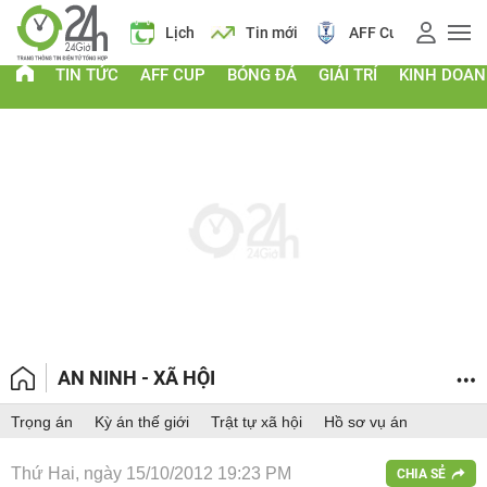
Giá vàng
Lịch
Tin mới
AFF Cup
Điểm chu
TIN TỨC
AFF CUP
BÓNG ĐÁ
GIẢI TRÍ
KINH DOA
AN NINH - XÃ HỘI
Trọng án
Kỳ án thế giới
Trật tự xã hội
Hồ sơ vụ án
Thứ Hai, ngày 15/10/2012 19:23 PM
CHIA SẺ