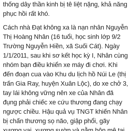
thống dây thần kinh bị tê liệt nặng, khả năng
phục hồi rất khó.
Cách nhà Đạt không xa là nạn nhân Nguyễn
Thị Hoàng Nhân (16 tuổi, học sinh lớp 9/2
Trường Nguyễn Hiền, xã Suối Cát). Ngày
1/1/2011, sau khi sơ kết học kỳ I, Nhân cùng
nhóm bạn điều khiển xe máy đi chơi. Khi
đến đoạn cua vào Khu du lịch hồ Núi Le (thị
trấn Gia Ray, huyện Xuân Lộc), do xe chở 3,
tay lái không vững nên xe của Nhân đã
đụng phải chiếc xe cứu thương đang chạy
ngược chiều. Hậu quả vụ TNGT khiến Nhân
bị chấn thương sọ não, giập phổi, gãy
xương vai, xương sườn và nằm hôn mê tại