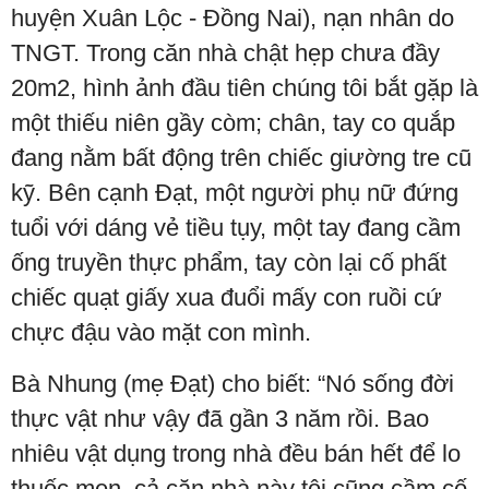
huyện Xuân Lộc - Đồng Nai), nạn nhân do
TNGT. Trong căn nhà chật hẹp chưa đầy
20m2, hình ảnh đầu tiên chúng tôi bắt gặp là
một thiếu niên gầy còm; chân, tay co quắp
đang nằm bất động trên chiếc giường tre cũ
kỹ. Bên cạnh Đạt, một người phụ nữ đứng
tuổi với dáng vẻ tiều tụy, một tay đang cầm
ống truyền thực phẩm, tay còn lại cố phất
chiếc quạt giấy xua đuổi mấy con ruồi cứ
chực đậu vào mặt con mình.
Bà Nhung (mẹ Đạt) cho biết: “Nó sống đời
thực vật như vậy đã gần 3 năm rồi. Bao
nhiêu vật dụng trong nhà đều bán hết để lo
thuốc men, cả căn nhà này tôi cũng cầm cố