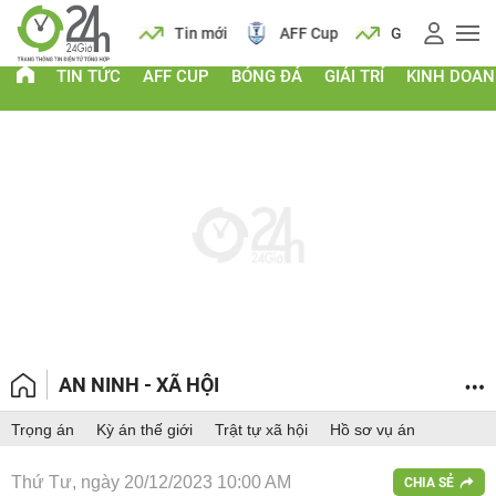
 vàng
Lịch
Tin mới
AFF Cup
Giá vàng
TIN TỨC
AFF CUP
BÓNG ĐÁ
GIẢI TRÍ
KINH DOA
AN NINH - XÃ HỘI
Trọng án
Kỳ án thế giới
Trật tự xã hội
Hồ sơ vụ án
Thứ Tư, ngày 20/12/2023 10:00 AM
CHIA SẺ