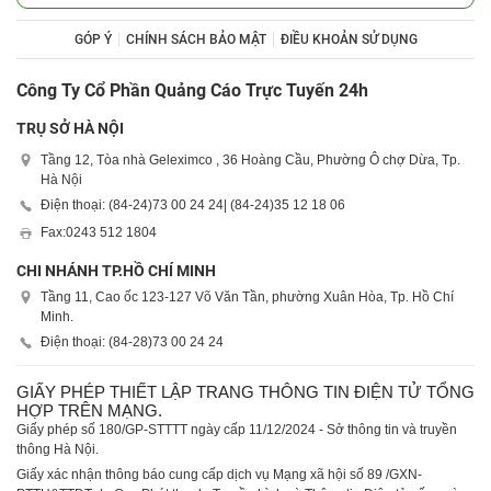
GÓP Ý
CHÍNH SÁCH BẢO MẬT
ĐIỀU KHOẢN SỬ DỤNG
Công Ty Cổ Phần Quảng Cáo Trực Tuyến 24h
TRỤ SỞ HÀ NỘI
Tầng 12, Tòa nhà Geleximco , 36 Hoàng Cầu, Phường Ô chợ Dừa, Tp.
Hà Nội
Điện thoại: (84-24)
73 00 24 24
| (84-24)
35 12 18 06
Fax:
0243 512 1804
CHI NHÁNH TP.HỒ CHÍ MINH
Tầng 11, Cao ốc 123-127 Võ Văn Tần, phường Xuân Hòa, Tp. Hồ Chí
Minh.
Điện thoại: (84-28)
73 00 24 24
GIẤY PHÉP THIẾT LẬP TRANG THÔNG TIN ĐIỆN TỬ TỔNG
HỢP TRÊN MẠNG.
Giấy phép số 180/GP-STTTT ngày cấp 11/12/2024 - Sở thông tin và truyền
thông Hà Nội.
Giấy xác nhận thông báo cung cấp dịch vụ Mạng xã hội số 89 /GXN-