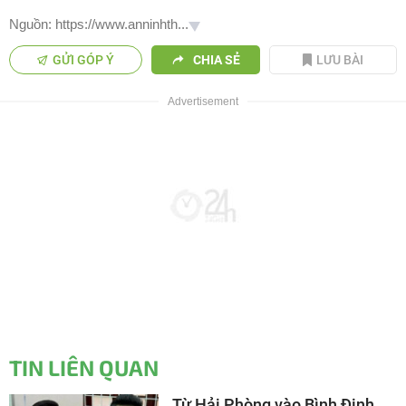
Nguồn: https://www.anninhth...
GỬI GÓP Ý
CHIA SẺ
LƯU BÀI
TIN LIÊN QUAN
Từ Hải Phòng vào Bình Định