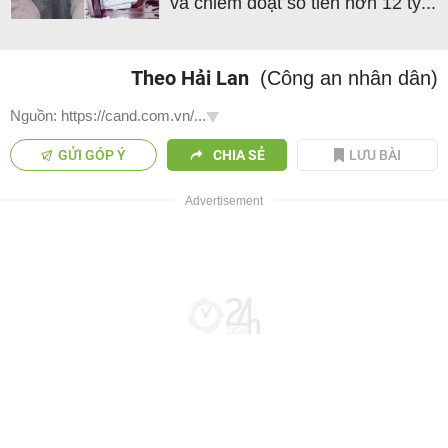
và chiếm đoạt số tiền hơn 12 tỷ...
Theo Hải Lan
(Công an nhân dân)
Nguồn: https://cand.com.vn/...
GỬI GÓP Ý
CHIA SẺ
LƯU BÀI