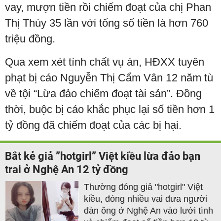
vay, mượn tiền rồi chiếm đoạt của chị Phan
Thị Thùy 35 lần với tổng số tiền là hơn 760
triệu đồng.
Qua xem xét tính chất vụ án, HĐXX tuyên
phạt bị cáo Nguyễn Thị Cẩm Vân 12 năm tù
về tội “Lừa đảo chiếm đoạt tài sản”. Đồng
thời, buộc bị cáo khắc phục lại số tiền hơn 1
tỷ đồng đã chiếm đoạt của các bị hại.
Bắt kẻ giả ”hotgirl” Việt kiều lừa đảo bạn
trai ở Nghệ An 12 tỷ đồng
Thường đóng giả "hotgirl" Việt
kiều, đóng nhiều vai đưa người
đàn ông ở Nghệ An vào lưới tình