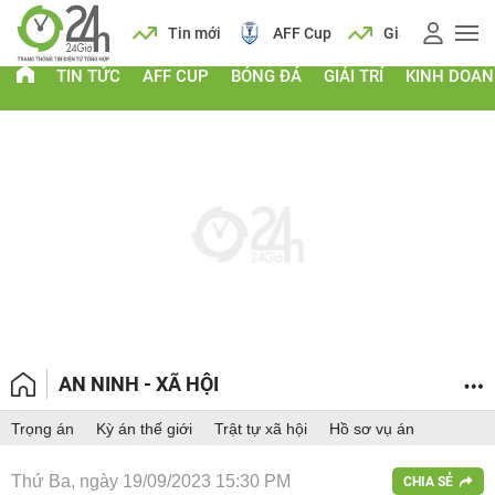
 vàng
Lịch
Tin mới
AFF Cup
Giá vàng
TIN TỨC
AFF CUP
BÓNG ĐÁ
GIẢI TRÍ
KINH DOA
AN NINH - XÃ HỘI
Trọng án
Kỳ án thế giới
Trật tự xã hội
Hồ sơ vụ án
Thứ Ba, ngày 19/09/2023 15:30 PM
CHIA SẺ