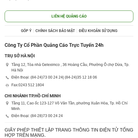
LIÊN HỆ QUẢNG CÁO
GÓP Ý
CHÍNH SÁCH BẢO MẬT
ĐIỀU KHOẢN SỬ DỤNG
Công Ty Cổ Phần Quảng Cáo Trực Tuyến 24h
TRỤ SỞ HÀ NỘI
Tầng 12, Tòa nhà Geleximco , 36 Hoàng Cầu, Phường Ô chợ Dừa, Tp.
Hà Nội
Điện thoại: (84-24)
73 00 24 24
| (84-24)
35 12 18 06
Fax:
0243 512 1804
CHI NHÁNH TP.HỒ CHÍ MINH
Tầng 11, Cao ốc 123-127 Võ Văn Tần, phường Xuân Hòa, Tp. Hồ Chí
Minh.
Điện thoại: (84-28)
73 00 24 24
GIẤY PHÉP THIẾT LẬP TRANG THÔNG TIN ĐIỆN TỬ TỔNG
HỢP TRÊN MẠNG.