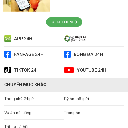
XEM THÊM
APP 24H
FANPAGE 24H
BÓNG ĐÁ 24H
TIKTOK 24H
YOUTUBE 24H
CHUYÊN MỤC KHÁC
Trang chủ 24giờ
Kỳ án thế giới
Vụ án nổi tiếng
Trọng án
Trật tự xã hội