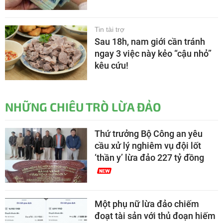
Tin tài trợ
Sau 18h, nam giới cần tránh
ngay 3 việc này kẻo “cậu nhỏ”
kêu cứu!
NHỮNG CHIÊU TRÒ LỪA ĐẢO
Thứ trưởng Bộ Công an yêu
cầu xử lý nghiêm vụ đội lốt
‘thần y’ lừa đảo 227 tỷ đồng
Một phụ nữ lừa đảo chiếm
đoạt tài sản với thủ đoạn hiếm