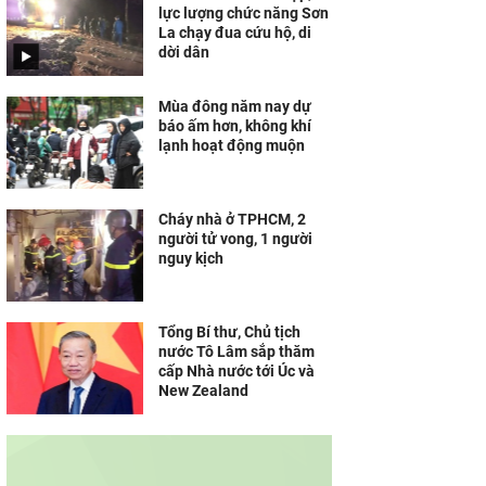
lực lượng chức năng Sơn
Nói khó, yếu liệt nửa
La chạy đua cứu hộ, di
người, người đàn ông bất
dời dân
ngờ phát hiện u não ác
tính
Mùa đông năm nay dự
báo ấm hơn, không khí
lạnh hoạt động muộn
Cháy nhà ở TPHCM, 2
người tử vong, 1 người
nguy kịch
Tổng Bí thư, Chủ tịch
nước Tô Lâm sắp thăm
cấp Nhà nước tới Úc và
New Zealand