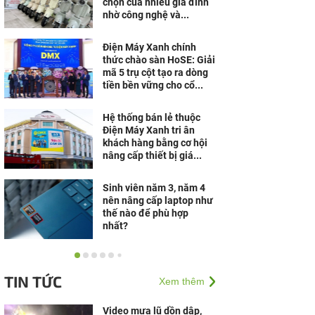
chọn của nhiều gia đình
nhờ công nghệ và...
Điện Máy Xanh chính
thức chào sàn HoSE: Giải
mã 5 trụ cột tạo ra dòng
tiền bền vững cho cổ...
Hệ thống bán lẻ thuộc
Điện Máy Xanh tri ân
khách hàng bằng cơ hội
nâng cấp thiết bị giá...
Sinh viên năm 3, năm 4
nên nâng cấp laptop như
thế nào để phù hợp
nhất?
“Breathe the Win”: Daikin
hòa chung nhịp thở cùng
TIN TỨC
Xem thêm
khát vọng chiến thắng tại
ASEAN Hyundai...
Video mưa lũ dồn dập,