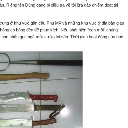
n. Riêng tên Dũng đang bị điều tra về tội lừa đảo chiếm đoạt tài
 trung ở khu vực gần cầu Phú Mỹ và những khu vực ở địa bàn giáp
 không có bóng đèn để phục kích. Nếu phát hiện “con mồi” chúng
ến nạn nhân gục ngã mới cướp tài sản. Thời gian hoạt động của bọn