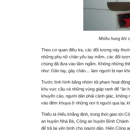
Nhiều hung khí c
Theo cơ quan điều tra, các đối tượng này thư
những phụ nữ chân yếu tay mềm, các đối tượng 
chúng đã đưa vào tầm ngắm. Không những thế,
như: Gân tay, gây chân… làm người bị nạn kh
Trước tình hình băng nhóm tội phạm hoạt động
khu vực cầu và những vùng giáp ranh để “ăn h
khuyến cáo, người dân phải cảnh giác, không n
vào đêm khuya ở những nơi ít người qua lại, 
Thiếu tá Hiếu khẳng định, trong thời gian tới
an huyện Nhà Bè, Công an huyện Bình Chánh t
để trả lại yên bình cho người dân. Hiện Công a