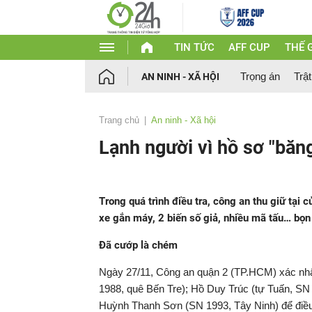
TIN TỨC
AFF CUP
THẾ G
Trọng án
Trật
AN NINH - XÃ HỘI
Trang chủ
An ninh - Xã hội
Lạnh người vì hồ sơ "băn
Trong quá trình điều tra, công an thu giữ tại
xe gắn máy, 2 biến số giả, nhiều mã tấu… bọ
Đã cướp là chém
Ngày 27/11, Công an quận 2 (TP.HCM) xác nhậ
1988, quê Bến Tre); Hồ Duy Trúc (tự Tuấn, S
Huỳnh Thanh Sơn (SN 1993, Tây Ninh) để điều 