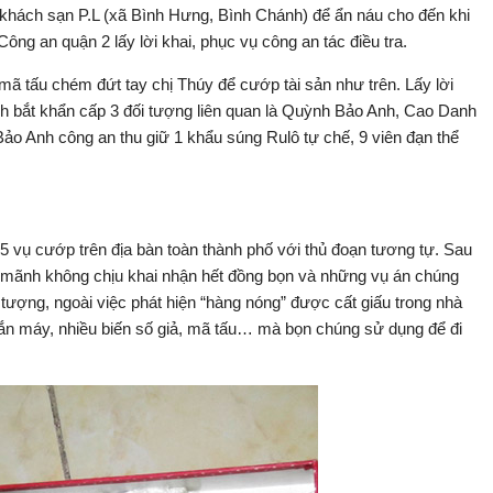
ê khách sạn P.L (xã Bình Hưng, Bình Chánh) để ẩn náu cho đến khi
 Công an quận 2 lấy lời khai, phục vụ công an tác điều tra.
mã tấu chém đứt tay chị Thúy để cướp tài sản như trên. Lấy lời
nh bắt khẩn cấp 3 đối tượng liên quan là Quỳnh Bảo Anh, Cao Danh
 Anh công an thu giữ 1 khẩu súng Rulô tự chế, 9 viên đạn thể
 15 vụ cướp trên địa bàn toàn thành phố với thủ đoạn tương tự. Sau
a mãnh không chịu khai nhận hết đồng bọn và những vụ án chúng
 tượng, ngoài việc phát hiện “hàng nóng” được cất giấu trong nhà
gắn máy, nhiều biến số giả, mã tấu… mà bọn chúng sử dụng để đi