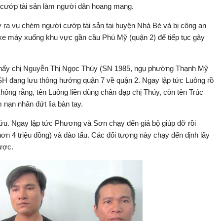
 cướp tài sản làm người dân hoang mang.
ây ra vụ chém người cướp tài sản tại huyện Nhà Bè và bị công an
 xe máy xuống khu vực gần cầu Phú Mỹ (quận 2) để tiếp tục gây
 thấy chị Nguyễn Thị Ngọc Thúy (SN 1985, ngụ phường Thạnh Mỹ
SH đang lưu thông hướng quận 7 về quận 2. Ngay lập tức Luông rồ
hông rằng, tên Luông liền dùng chân đạp chị Thúy, còn tên Trúc
 nạn nhân đứt lìa bàn tay.
cứu. Ngay lập tức Phương và Sơn chạy đến giả bộ giúp đỡ rồi
 hơn 4 triệu đồng) và đào tẩu. Các đối tượng này chạy đến định lấy
ược.