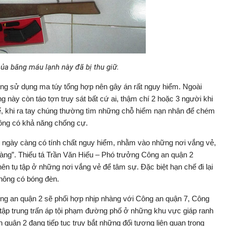
ủa băng máu lạnh này đã bị thu giữ.
ờng sử dụng ma túy tổng hợp nên gây án rất nguy hiểm. Ngoài
này còn táo tợn truy sát bất cứ ai, thậm chí 2 hoặc 3 người khi
 khi ra tay chúng thường tìm những chỗ hiểm nạn nhân để chém
ông có khả năng chống cự.
 ngày càng có tính chất nguy hiểm, nhằm vào những nơi vắng vẻ,
àng”. Thiếu tá Trần Văn Hiếu – Phó trưởng Công an quận 2
ên tụ tập ở những nơi vắng vẻ để tâm sự. Đặc biệt hạn chế đi lại
không có bóng đèn.
 Công an quận 2 sẽ phối hợp nhịp nhàng với Công an quận 7, Công
ập trung trấn áp tội phạm đường phố ở những khu vực giáp ranh
n quận 2 đang tiếp tục truy bắt những đối tượng liên quan trong