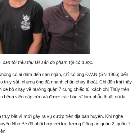
 can tội tiêu thụ tài sản do phạm tội có được.
không có ai dám đến can ngăn, chỉ có ông Đ.V.N (SN 1966) đến
o truy sát, nhưng ông đã nhanh chân chạy thoát. Chỉ đến khi thấy
ên xe bỏ chạy về hướng quận 7 cùng chiếc túi xách chị Thúy trên
 bệnh viện cấp cứu và được các bác sĩ làm phẫu thuật nối lại
ruy bắt vì mới gây ra vụ cướp trên địa bàn huyện. Khi nghe
huyện Nhà Bè đã phối hợp với lực lượng Công an quận 2, quận 7
rên.