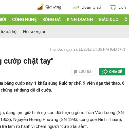
Đoán tỷ số
Lịch
IỚI
CÔNG NGHỆ
BÓNG ĐÁ
KINH DOANH
GIÁO DỤC
Ô
 tự xã hội
Hồ sơ vụ án
Thứ Ba, ngày 27/11/2012 14:35 PM (GMT+7)
g cướp chặt tay"
LƯU BÀI
CHIA SẺ
 của băng cướp này 1 khẩu súng Rulô tự chế, 9 viên đạn thể thao, 8
n chúng sử dụng để đi cướp.
n, đang tạm giữ hình sự các đối tượng gồm: Trần Văn Luông (SN
N 1993); Nguyễn Hoàng Phương (SN 1993, cùng quê Ninh Thuận);
tra làm rõ hành vi chém người “cướp tài sản”.