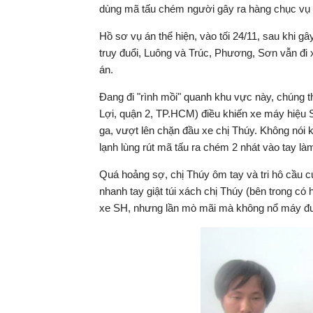
dùng mã tấu chém người gây ra hàng chục vụ
Hồ sơ vụ án thể hiện, vào tối 24/11, sau khi g
truy đuổi, Luông và Trúc, Phương, Sơn vẫn đi
án.
Đang đi "rình mồi" quanh khu vực này, chúng
Lợi, quận 2, TP.HCM) điều khiến xe máy hiệu 
ga, vượt lên chặn đầu xe chị Thúy. Không nói k
lạnh lùng rút mã tấu ra chém 2 nhát vào tay làm
Quá hoảng sợ, chị Thúy ôm tay và tri hô cầu 
nhanh tay giật túi xách chị Thúy (bên trong có
xe SH, nhưng lần mò mãi mà không nổ máy đ