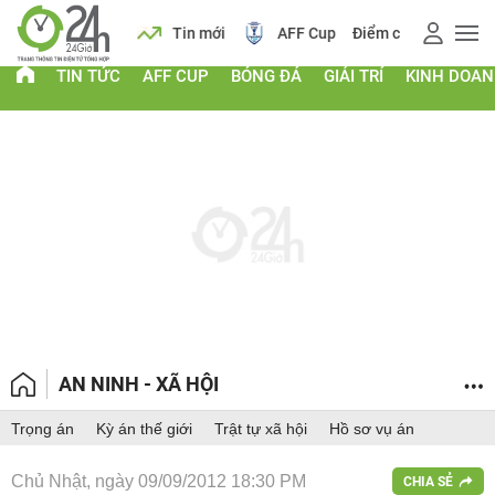
 vàng
Lịch
Tin mới
AFF Cup
Điểm chuẩn 2026
TIN TỨC
AFF CUP
BÓNG ĐÁ
GIẢI TRÍ
KINH DOA
AN NINH - XÃ HỘI
Trọng án
Kỳ án thế giới
Trật tự xã hội
Hồ sơ vụ án
Chủ Nhật, ngày 09/09/2012 18:30 PM
CHIA SẺ