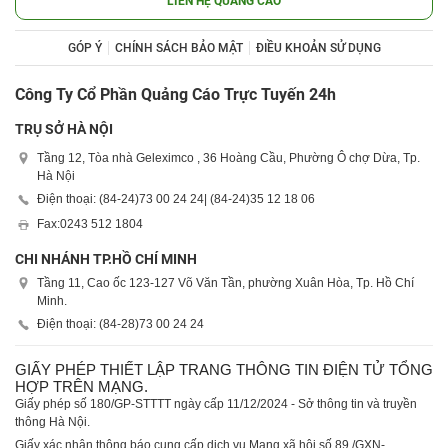
LIÊN HỆ QUẢNG CÁO
GÓP Ý
CHÍNH SÁCH BẢO MẬT
ĐIỀU KHOẢN SỬ DỤNG
Công Ty Cổ Phần Quảng Cáo Trực Tuyến 24h
TRỤ SỞ HÀ NỘI
Tầng 12, Tòa nhà Geleximco , 36 Hoàng Cầu, Phường Ô chợ Dừa, Tp.
Hà Nội
Điện thoại: (84-24)
73 00 24 24
| (84-24)
35 12 18 06
Fax:
0243 512 1804
CHI NHÁNH TP.HỒ CHÍ MINH
Tầng 11, Cao ốc 123-127 Võ Văn Tần, phường Xuân Hòa, Tp. Hồ Chí
Minh.
Điện thoại: (84-28)
73 00 24 24
GIẤY PHÉP THIẾT LẬP TRANG THÔNG TIN ĐIỆN TỬ TỔNG
HỢP TRÊN MẠNG.
Giấy phép số 180/GP-STTTT ngày cấp 11/12/2024 - Sở thông tin và truyền
thông Hà Nội.
Giấy xác nhận thông báo cung cấp dịch vụ Mạng xã hội số 89 /GXN-