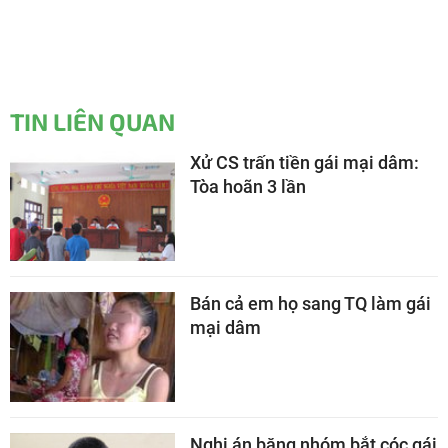
TIN LIÊN QUAN
Xử CS trấn tiền gái mại dâm:
Tòa hoãn 3 lần
Bán cả em họ sang TQ làm gái
mại dâm
Nghi án băng nhóm bắt cóc gái