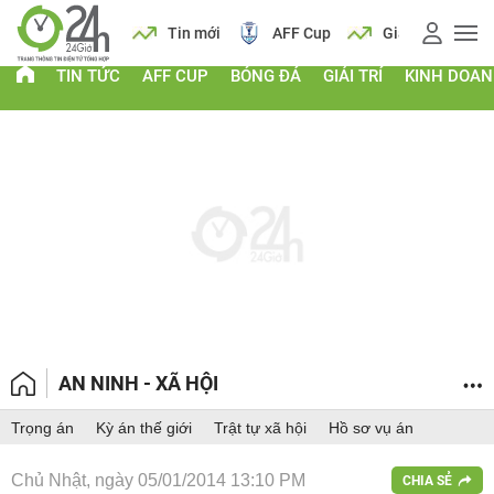
 vàng
Lịch
Tin mới
AFF Cup
Giá vàng
TIN TỨC
AFF CUP
BÓNG ĐÁ
GIẢI TRÍ
KINH DOA
AN NINH - XÃ HỘI
Trọng án
Kỳ án thế giới
Trật tự xã hội
Hồ sơ vụ án
Chủ Nhật, ngày 05/01/2014 13:10 PM
CHIA SẺ