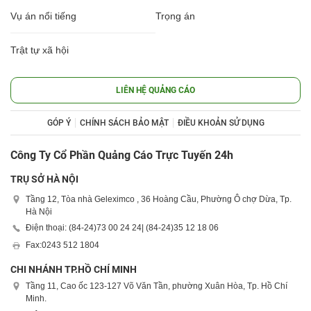
Vụ án nổi tiếng
Trọng án
Trật tự xã hội
LIÊN HỆ QUẢNG CÁO
GÓP Ý
CHÍNH SÁCH BẢO MẬT
ĐIỀU KHOẢN SỬ DỤNG
Công Ty Cổ Phần Quảng Cáo Trực Tuyến 24h
TRỤ SỞ HÀ NỘI
Tầng 12, Tòa nhà Geleximco , 36 Hoàng Cầu, Phường Ô chợ Dừa, Tp.
Hà Nội
Điện thoại: (84-24)
73 00 24 24
| (84-24)
35 12 18 06
Fax:
0243 512 1804
CHI NHÁNH TP.HỒ CHÍ MINH
Tầng 11, Cao ốc 123-127 Võ Văn Tần, phường Xuân Hòa, Tp. Hồ Chí
Minh.