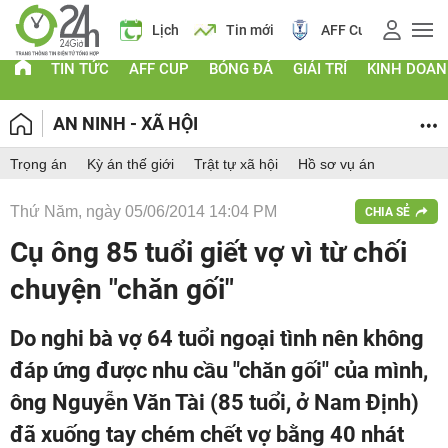
Giá vàng
Lịch
Tin mới
AFF Cup
Điểm chu
TIN TỨC
AFF CUP
BÓNG ĐÁ
GIẢI TRÍ
KINH DOA
AN NINH - XÃ HỘI
Trọng án
Kỳ án thế giới
Trật tự xã hội
Hồ sơ vụ án
Thứ Năm, ngày 05/06/2014 14:04 PM
CHIA SẺ
Cụ ông 85 tuổi giết vợ vì từ chối
chuyện "chăn gối"
Do nghi bà vợ 64 tuổi ngoại tình nên không
đáp ứng được nhu cầu "chăn gối" của mình,
ông Nguyễn Văn Tài (85 tuổi, ở Nam Định)
đã xuống tay chém chết vợ bằng 40 nhát