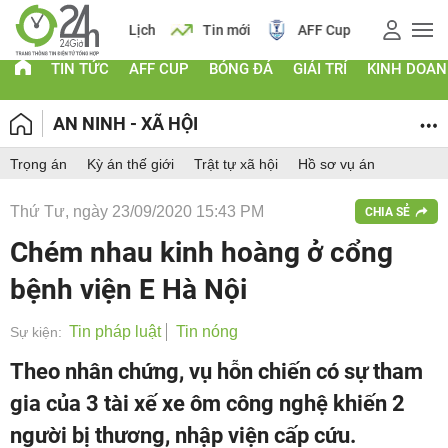
 vàng
Lịch
Tin mới
AFF Cup
Giá vàng
TIN TỨC
AFF CUP
BÓNG ĐÁ
GIẢI TRÍ
KINH DOA
AN NINH - XÃ HỘI
Trọng án
Kỳ án thế giới
Trật tự xã hội
Hồ sơ vụ án
Thứ Tư, ngày 23/09/2020 15:43 PM
CHIA SẺ
Chém nhau kinh hoàng ở cổng
bệnh viện E Hà Nội
Tin pháp luật
Tin nóng
Sự kiện:
Theo nhân chứng, vụ hỗn chiến có sự tham
gia của 3 tài xế xe ôm công nghệ khiến 2
người bị thương, nhập viện cấp cứu.