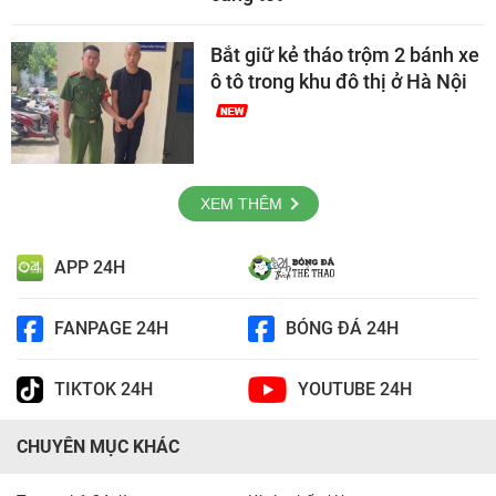
Bắt giữ kẻ tháo trộm 2 bánh xe
ô tô trong khu đô thị ở Hà Nội
XEM THÊM
APP 24H
FANPAGE 24H
BÓNG ĐÁ 24H
TIKTOK 24H
YOUTUBE 24H
CHUYÊN MỤC KHÁC