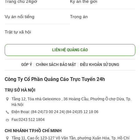
Trang chủ 24giờ
Kỳ án thế giới
Vụ án nổi tiếng
Trọng án
Trật tự xã hội
LIÊN HỆ QUẢNG CÁO
GÓP Ý
CHÍNH SÁCH BẢO MẬT
ĐIỀU KHOẢN SỬ DỤNG
Công Ty Cổ Phần Quảng Cáo Trực Tuyến 24h
TRỤ SỞ HÀ NỘI
Tầng 12, Tòa nhà Geleximco , 36 Hoàng Cầu, Phường Ô chợ Dừa, Tp.
Hà Nội
Điện thoại: (84-24)
73 00 24 24
| (84-24)
35 12 18 06
Fax:
0243 512 1804
CHI NHÁNH TP.HỒ CHÍ MINH
Tầng 11, Cao ốc 123-127 Võ Văn Tần, phường Xuân Hòa, Tp. Hồ Chí