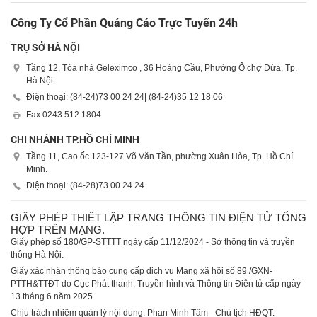
Công Ty Cổ Phần Quảng Cáo Trực Tuyến 24h
TRỤ SỞ HÀ NỘI
Tầng 12, Tòa nhà Geleximco , 36 Hoàng Cầu, Phường Ô chợ Dừa, Tp.
Hà Nội
Điện thoại: (84-24)
73 00 24 24
| (84-24)
35 12 18 06
Fax:
0243 512 1804
CHI NHÁNH TP.HỒ CHÍ MINH
Tầng 11, Cao ốc 123-127 Võ Văn Tần, phường Xuân Hòa, Tp. Hồ Chí
Minh.
Điện thoại: (84-28)
73 00 24 24
GIẤY PHÉP THIẾT LẬP TRANG THÔNG TIN ĐIỆN TỬ TỔNG
HỢP TRÊN MẠNG.
Giấy phép số 180/GP-STTTT ngày cấp 11/12/2024 - Sở thông tin và truyền
thông Hà Nội.
Giấy xác nhận thông báo cung cấp dịch vụ Mạng xã hội số 89 /GXN-
PTTH&TTĐT do Cục Phát thanh, Truyền hình và Thông tin Điện tử cấp ngày
13 tháng 6 năm 2025.
Chịu trách nhiệm quản lý nội dung: Phan Minh Tâm - Chủ tịch HĐQT.