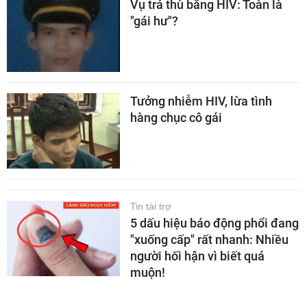
Vụ trả thù bằng HIV: Toàn là
"gái hư"?
Tưởng nhiễm HIV, lừa tình
hàng chục cô gái
Tin tài trợ
5 dấu hiệu báo động phổi đang
"xuống cấp" rất nhanh: Nhiều
người hối hận vì biết quá
muộn!