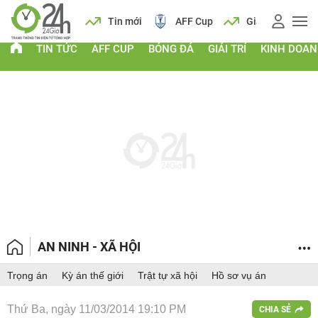
 vàng
Lịch
Tin mới
AFF Cup
Giá vàng
TIN TỨC
AFF CUP
BÓNG ĐÁ
GIẢI TRÍ
KINH DOA
AN NINH - XÃ HỘI
Trọng án
Kỳ án thế giới
Trật tự xã hội
Hồ sơ vụ án
Thứ Ba, ngày 11/03/2014 19:10 PM
CHIA SẺ