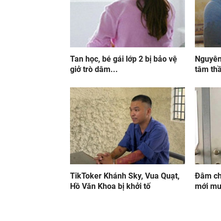
Tan học, bé gái lớp 2 bị bảo vệ
Nguyên
giở trò dâm...
tâm th
TikToker Khánh Sky, Vua Quạt,
Đâm chế
Hồ Văn Khoa bị khởi tố
mới mu