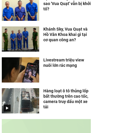
sao 'Vua Quạt' vẫn bị khởi
tố?
Khánh Sky, Vua Quạt và
Hồ Văn Khoa khai gì tại
cơ quan công an?
Livestream triệu view
nuôi lớn rác mạng
Hàng loạt ô tô thủng lốp
bất thường trên cao tốc,
camera truy dấu một xe
tải