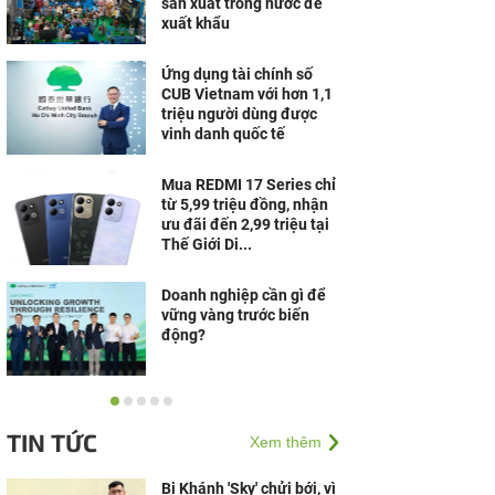
sản xuất trong nước để
xuất khẩu
Ứng dụng tài chính số
CUB Vietnam với hơn 1,1
triệu người dùng được
vinh danh quốc tế
Mua REDMI 17 Series chỉ
từ 5,99 triệu đồng, nhận
ưu đãi đến 2,99 triệu tại
Thế Giới Di...
Doanh nghiệp cần gì để
vững vàng trước biến
động?
Trung tâm Y khoa
Phương Nam lan tỏa
TIN TỨC
Xem thêm
nghĩa cử đẹp vì cộng
đồng
Bị Khánh 'Sky' chửi bới, vì