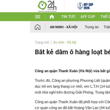
TIN TỨC
AFF CUP
THẾ G
Trọng án
Trật
AN NINH - XÃ HỘI
Trang chủ
An ninh - Xã hội
Bắt kẻ dâm ô hàng loạt bé
Công an quận Thanh Xuân (Hà Nội) vừa bắt gi
Trước đó, Công an phường Phương Liệt (quận 
dục trẻ em lang thang cơ nhỡ, em L.T.H (14 tuổ
một nhà nghỉ trên đường Giải Phóng. Trung tâm
Công an quận Thanh Xuân đã phối hợp với Công
cơ quan công an đã bắt Hoàng Văn Lan (44 tuổ