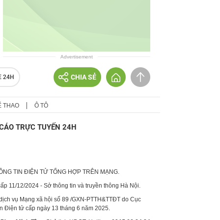
Advertisement
CHIA SẺ
E 24H
Ể THAO
Ô TÔ
CÁO TRỰC TUYẾN 24H
HÔNG TIN ĐIỆN TỬ TỔNG HỢP TRÊN MẠNG.
p 11/12/2024 - Sở thông tin và truyền thông Hà Nội.
 dịch vụ Mạng xã hội số 89 /GXN-PTTH&TTĐT do Cục
in Điện tử cấp ngày 13 tháng 6 năm 2025.