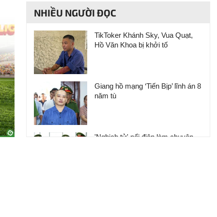
NHIỀU NGƯỜI ĐỌC
TikToker Khánh Sky, Vua Quạt,
Hồ Văn Khoa bị khởi tố
Giang hồ mạng ‘Tiến Bịp’ lĩnh án 8
năm tù
'Nghịch tử' nổi điên làm chuyện
động trời ở nơi làm việc của mẹ,
phẫn nộ nguồn cơn gây án
Clip: Người phụ nữ đi chợ bất
ngờ bị đâm trọng thương