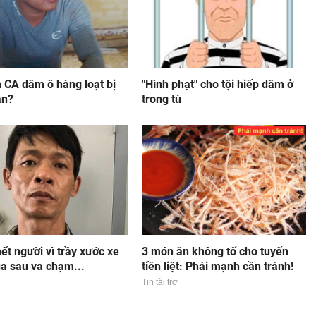
 CA dâm ô hàng loạt bị
"Hình phạt" cho tội hiếp dâm ở
ần?
trong tù
t người vì trầy xước xe
3 món ăn không tố cho tuyến
a sau va chạm...
tiền liệt: Phái mạnh cần tránh!
Tin tài trợ