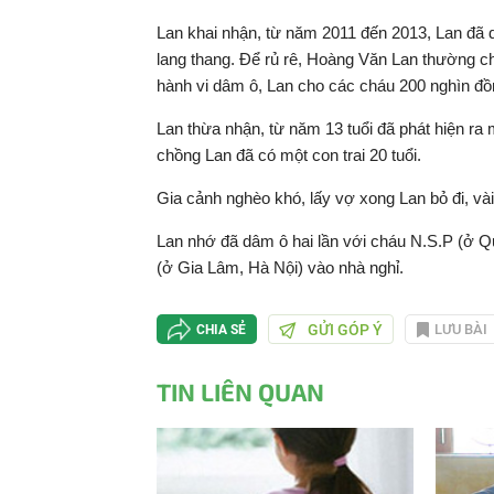
Lan khai nhận, từ năm 2011 đến 2013, Lan đã dâ
lang thang. Để rủ rê, Hoàng Văn Lan thường cho
hành vi dâm ô, Lan cho các cháu 200 nghìn đồ
Lan thừa nhận, từ năm 13 tuổi đã phát hiện ra m
chồng Lan đã có một con trai 20 tuổi.
Gia cảnh nghèo khó, lấy vợ xong Lan bỏ đi, và
Lan nhớ đã dâm ô hai lần với cháu N.S.P (ở Quỳ
(ở Gia Lâm, Hà Nội) vào nhà nghỉ.
GỬI GÓP Ý
LƯU BÀI
CHIA SẺ
TIN LIÊN QUAN