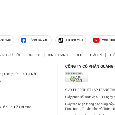
AGE 24H
BÓNG ĐÁ 24H
TIKTOK 24H
YOUTUB
NINH - XÃ HỘI
HI-TECH
KINH DOANH
ĐẸP
GIẢI TRÍ
TH
CÔNG TY CỔ PHẦN QUẢNG 
ng Ô chợ Dừa, Tp. Hà Nội
6
GIẤY PHÉP THIẾT LẬP TRANG T
Giấy phép số 180/GP-STTTT ngày cấ
Giấy xác nhận thông báo cung cấp
 Hòa, Tp. Hồ Chí Minh.
Phát thanh, Truyền hình và Thông t