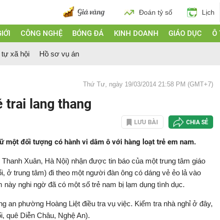
Đoán tỷ số
Lịch
IỚI
CÔNG NGHỆ
BÓNG ĐÁ
KINH DOANH
GIÁO DỤC
Ô
 tự xã hội
Hồ sơ vụ án
Thứ Tư, ngày 19/03/2014 21:58 PM (GMT+7)
 trai lang thang
LƯU BÀI
CHIA SẺ
ữ một đối tượng có hành vi dâm ô với hàng loạt trẻ em nam.
Thanh Xuân, Hà Nội) nhận được tin báo của một trung tâm giáo
i, ở trung tâm) đi theo một người đàn ông có dáng vẻ ẻo lả vào
 này nghi ngờ đã có một số trẻ nam bị lạm dụng tình dục.
 an phường Hoàng Liệt điều tra vụ việc. Kiểm tra nhà nghỉ ở đây,
i, quê Diễn Châu, Nghệ An).