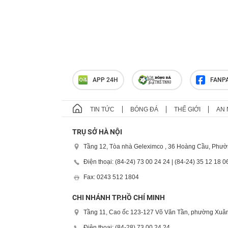
APP 24H
FANP
TIN TỨC
BÓNG ĐÁ
THẾ GIỚI
AN 
TRỤ SỞ HÀ NỘI
Tầng 12, Tòa nhà Geleximco , 36 Hoàng Cầu, Phườ
Điện thoại: (84-24) 73 00 24 24 | (84-24) 35 12 18 0
Fax: 0243 512 1804
CHI NHÁNH TP.HỒ CHÍ MINH
Tầng 11, Cao ốc 123-127 Võ Văn Tần, phường Xuân
Điện thoại: (84-28) 73 00 24 24