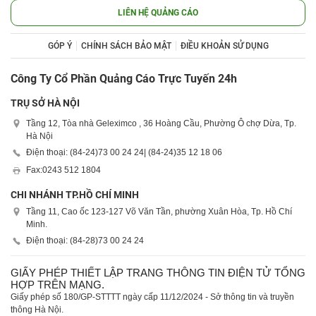
LIÊN HỆ QUẢNG CÁO
GÓP Ý
CHÍNH SÁCH BẢO MẬT
ĐIỀU KHOẢN SỬ DỤNG
Công Ty Cổ Phần Quảng Cáo Trực Tuyến 24h
TRỤ SỞ HÀ NỘI
Tầng 12, Tòa nhà Geleximco , 36 Hoàng Cầu, Phường Ô chợ Dừa, Tp.
Hà Nội
Điện thoại: (84-24)
73 00 24 24
| (84-24)
35 12 18 06
Fax:
0243 512 1804
CHI NHÁNH TP.HỒ CHÍ MINH
Tầng 11, Cao ốc 123-127 Võ Văn Tần, phường Xuân Hòa, Tp. Hồ Chí
Minh.
Điện thoại: (84-28)
73 00 24 24
GIẤY PHÉP THIẾT LẬP TRANG THÔNG TIN ĐIỆN TỬ TỔNG
HỢP TRÊN MẠNG.
Giấy phép số 180/GP-STTTT ngày cấp 11/12/2024 - Sở thông tin và truyền
thông Hà Nội.