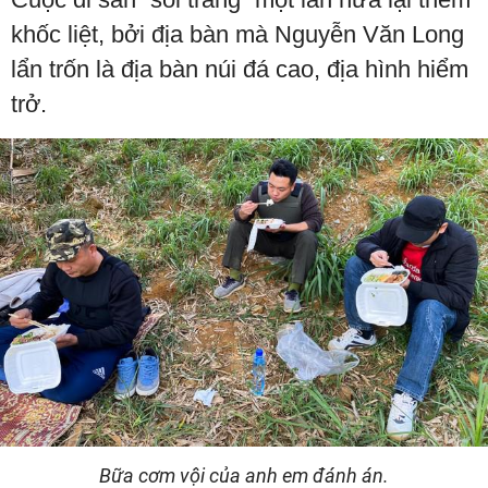
khốc liệt, bởi địa bàn mà Nguyễn Văn Long
lẩn trốn là địa bàn núi đá cao, địa hình hiểm
trở.
Bữa cơm vội của anh em đánh án.