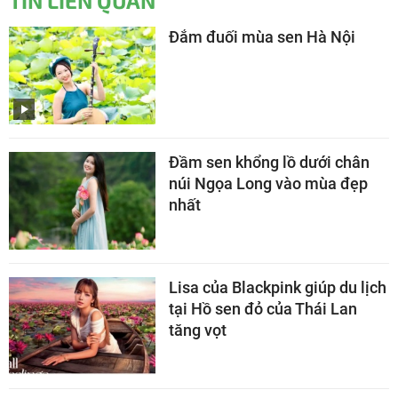
TIN LIÊN QUAN
Đắm đuối mùa sen Hà Nội
Đầm sen khổng lồ dưới chân
núi Ngọa Long vào mùa đẹp
nhất
Lisa của Blackpink giúp du lịch
tại Hồ sen đỏ của Thái Lan
tăng vọt