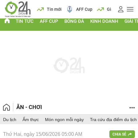
ch
Tin mới
AFF Cup
Giá vàng
Lịch
Ti
TIN TỨC
AFF CUP
BÓNG ĐÁ
KINH DOANH
GIẢI T
ĂN - CHƠI
Du lịch
Ẩm thực
Món ngon mỗi ngày
Tra cứu địa điểm du lịch
Thứ Hai, ngày 15/06/2026 05:00 AM
CHIA SẺ