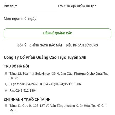
Ẩm thực
Tra cứu địa điểm du lịch
Món ngon mỗi ngày
LIÊN HỆ QUẢNG CÁO
GÓP Ý
CHÍNH SÁCH BẢO MẬT
ĐIỀU KHOẢN SỬ DỤNG
Công Ty Cổ Phần Quảng Cáo Trực Tuyến 24h
TRỤ SỞ HÀ NỘI
Tầng 12, Tòa nhà Geleximco , 36 Hoàng Cầu, Phường Ô chợ Dừa, Tp.
Hà Nội
Điện thoại: (84-24)
73 00 24 24
| (84-24)
35 12 18 06
Fax:
0243 512 1804
CHI NHÁNH TP.HỒ CHÍ MINH
Tầng 11, Cao ốc 123-127 Võ Văn Tần, phường Xuân Hòa, Tp. Hồ Chí
Minh.