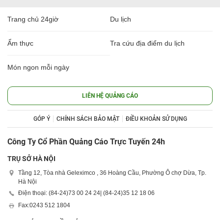
Trang chủ 24giờ
Du lịch
Ẩm thực
Tra cứu địa điểm du lịch
Món ngon mỗi ngày
LIÊN HỆ QUẢNG CÁO
GÓP Ý
CHÍNH SÁCH BẢO MẬT
ĐIỀU KHOẢN SỬ DỤNG
Công Ty Cổ Phần Quảng Cáo Trực Tuyến 24h
TRỤ SỞ HÀ NỘI
Tầng 12, Tòa nhà Geleximco , 36 Hoàng Cầu, Phường Ô chợ Dừa, Tp.
Hà Nội
Điện thoại: (84-24)
73 00 24 24
| (84-24)
35 12 18 06
Fax:
0243 512 1804