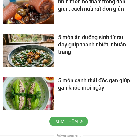
như 'món bổ thận' trong dân
gian, cách nấu rất đơn giản
5 món ăn dưỡng sinh từ rau
đay giúp thanh nhiệt, nhuận
tràng
5 món canh thải độc gan giúp
gan khỏe mỗi ngày
XEM THÊM