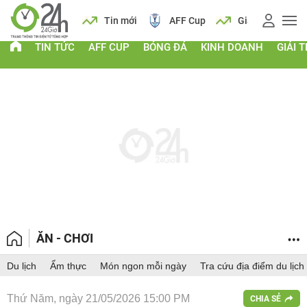
 vàng
Lịch
Tin mới
AFF Cup
Giá vàng
TIN TỨC
AFF CUP
BÓNG ĐÁ
KINH DOANH
GIẢI T
ĂN - CHƠI
Du lịch
Ẩm thực
Món ngon mỗi ngày
Tra cứu địa điểm du lịch
Thứ Năm, ngày 21/05/2026 15:00 PM
CHIA SẺ