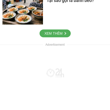
Tại sao gọi là bánh bèo?
XEM THÊM