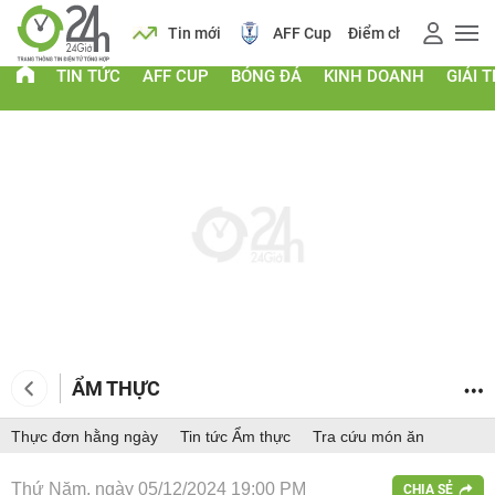
ch
Tin mới
AFF Cup
Điểm chuẩn 2026
Giá vàng
TIN TỨC
AFF CUP
BÓNG ĐÁ
KINH DOANH
GIẢI T
ẨM THỰC
Thực đơn hằng ngày
Tin tức Ẩm thực
Tra cứu món ăn
Thứ Năm, ngày 05/12/2024 19:00 PM
CHIA SẺ