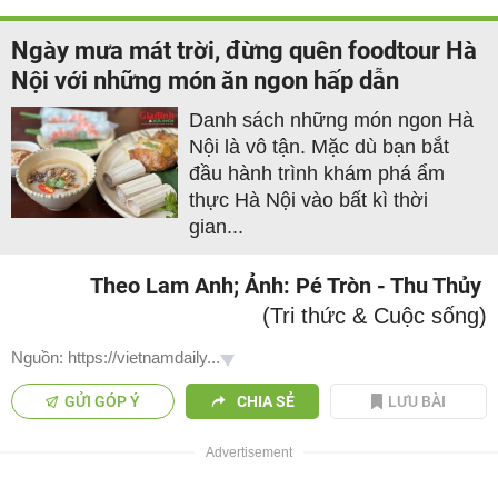
Ngày mưa mát trời, đừng quên foodtour Hà
Nội với những món ăn ngon hấp dẫn
Danh sách những món ngon Hà
Nội là vô tận. Mặc dù bạn bắt
đầu hành trình khám phá ẩm
thực Hà Nội vào bất kì thời
gian...
Theo Lam Anh; Ảnh: Pé Tròn - Thu Thủy
(Tri thức & Cuộc sống)
Nguồn: https://vietnamdaily...
GỬI GÓP Ý
CHIA SẺ
LƯU BÀI