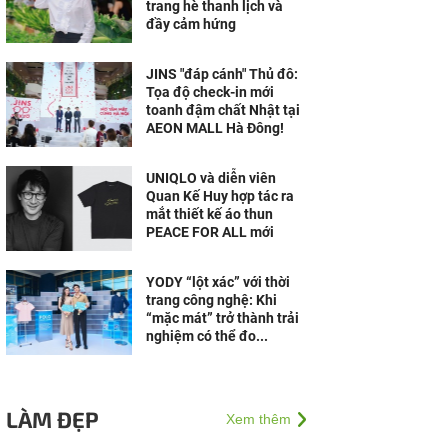
trang hè thanh lịch và
đầy cảm hứng
JINS "đáp cánh" Thủ đô:
Tọa độ check-in mới
toanh đậm chất Nhật tại
AEON MALL Hà Đông!
UNIQLO và diễn viên
Quan Kế Huy hợp tác ra
mắt thiết kế áo thun
PEACE FOR ALL mới
YODY “lột xác” với thời
trang công nghệ: Khi
“mặc mát” trở thành trải
nghiệm có thể đo...
LÀM ĐẸP
Xem thêm