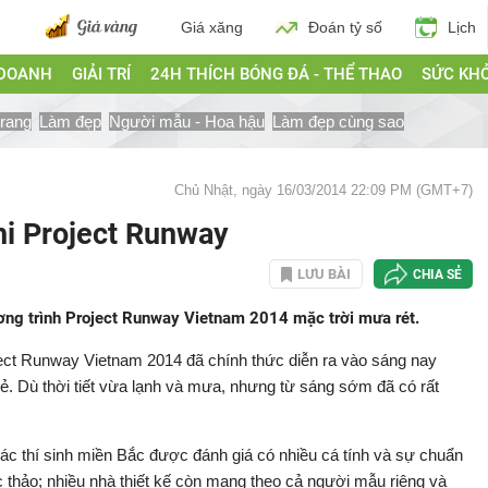
Giá xăng
Đoán tỷ số
Lịch
 DOANH
GIẢI TRÍ
24H THÍCH BÓNG ĐÁ - THỂ THAO
SỨC KH
trang
Làm đẹp
Người mẫu - Hoa hậu
Làm đẹp cùng sao
Chủ Nhật, ngày 16/03/2014 22:09 PM (GMT+7)
thi Project Runway
LƯU BÀI
CHIA SẺ
ương trình Project Runway Vietnam 2014 mặc trời mưa rét.
ect Runway Vietnam 2014 đã chính thức diễn ra vào sáng nay
trẻ. Dù thời tiết vừa lạnh và mưa, nhưng từ sáng sớm đã có rất
ác thí sinh miền Bắc được đánh giá có nhiều cá tính và sự chuẩn
c thảo; nhiều nhà thiết kế còn mang theo cả người mẫu riêng và