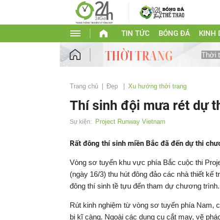
TIN TỨC
BÓNG ĐÁ
KINH
Thời 
Trang chủ
Đẹp
Xu hướng thời trang
Thí sinh đội mưa rét dự 
Project Runway Vietnam
Sự kiện:
Rất đông thí sinh miền Bắc đã đến dự thi ch
Vòng sơ tuyển khu vực phía Bắc cuộc thi Proj
(ngày 16/3) thu hút đông đảo các nhà thiết kế 
đông thí sinh tề tựu đến tham dự chương trình.
Rút kinh nghiệm từ vòng sơ tuyển phía Nam, c
bị kĩ càng. Ngoài các dụng cụ cắt may, vẽ phá