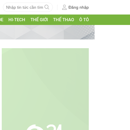
Đăng nhập
ỎE
HI-TECH
THẾ GIỚI
THỂ THAO
Ô TÔ