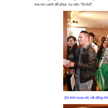
ma-nơ-canh để phục vụ việc “thi thố”.
Dù trời mưa rét, rất đông t