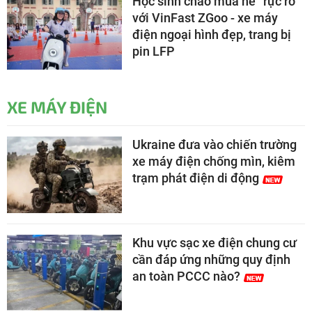
Học sinh chào mùa hè “rực rỡ”
với VinFast ZGoo - xe máy
điện ngoại hình đẹp, trang bị
pin LFP
XE MÁY ĐIỆN
Ukraine đưa vào chiến trường
xe máy điện chống mìn, kiêm
trạm phát điện di động
Khu vực sạc xe điện chung cư
cần đáp ứng những quy định
an toàn PCCC nào?