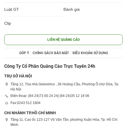
Luật GT
Đánh giá
Clip
LIÊN HỆ QUẢNG CÁO
GÓP Ý
CHÍNH SÁCH BẢO MẬT
ĐIỀU KHOẢN SỬ DỤNG
Công Ty Cổ Phần Quảng Cáo Trực Tuyến 24h
TRỤ SỞ HÀ NỘI
Tầng 12, Tòa nhà Geleximco , 36 Hoàng Cầu, Phường Ô chợ Dừa, Tp.
Hà Nội
Điện thoại: (84-24)
73 00 24 24
| (84-24)
35 12 18 06
Fax:
0243 512 1804
CHI NHÁNH TP.HỒ CHÍ MINH
Tầng 11, Cao ốc 123-127 Võ Văn Tần, phường Xuân Hòa, Tp. Hồ Chí
Minh.