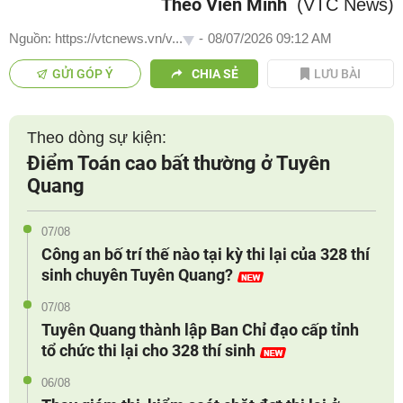
Theo Viên Minh
(VTC News)
Nguồn: https://vtcnews.vn/v...
-
08/07/2026 09:12 AM
GỬI GÓP Ý
CHIA SẺ
LƯU BÀI
Theo dòng sự kiện:
Điểm Toán cao bất thường ở Tuyên
Quang
07/08
Công an bố trí thế nào tại kỳ thi lại của 328 thí
sinh chuyên Tuyên Quang?
07/08
Tuyên Quang thành lập Ban Chỉ đạo cấp tỉnh
tổ chức thi lại cho 328 thí sinh
06/08