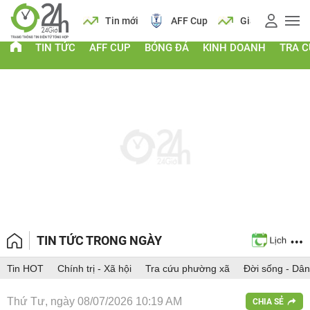
 vàng
Lịch
Tin mới
AFF Cup
Giá vàng
TIN TỨC
AFF CUP
BÓNG ĐÁ
KINH DOANH
TRA 
TIN TỨC TRONG NGÀY
Tin HOT
Chính trị - Xã hội
Tra cứu phường xã
Đời sống - Dân
Thứ Tư, ngày 08/07/2026 10:19 AM
CHIA SẺ