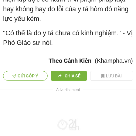
hay không hay do lỗi của y tá hôm đó năng
lực yếu kém.
"Có thể là do y tá chưa có kinh nghiệm." - Vị
Phó Giáo sư nói.
Theo Cảnh Kiên
(Khampha.vn)
GỬI GÓP Ý
CHIA SẺ
LƯU BÀI