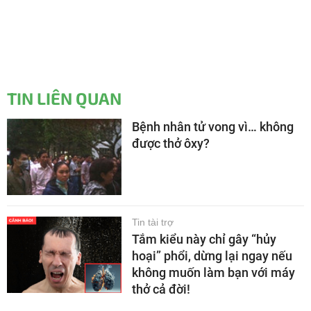
TIN LIÊN QUAN
Bệnh nhân tử vong vì… không
được thở ôxy?
Tin tài trợ
Tắm kiểu này chỉ gây “hủy
hoại” phổi, dừng lại ngay nếu
không muốn làm bạn với máy
thở cả đời!