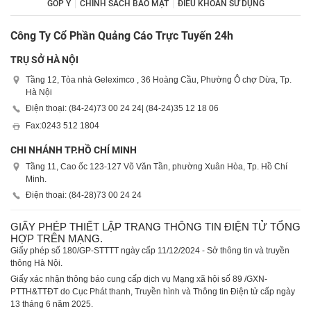
GÓP Ý
CHÍNH SÁCH BẢO MẬT
ĐIỀU KHOẢN SỬ DỤNG
Công Ty Cổ Phần Quảng Cáo Trực Tuyến 24h
TRỤ SỞ HÀ NỘI
Tầng 12, Tòa nhà Geleximco , 36 Hoàng Cầu, Phường Ô chợ Dừa, Tp.
Hà Nội
Điện thoại: (84-24)
73 00 24 24
| (84-24)
35 12 18 06
Fax:
0243 512 1804
CHI NHÁNH TP.HỒ CHÍ MINH
Tầng 11, Cao ốc 123-127 Võ Văn Tần, phường Xuân Hòa, Tp. Hồ Chí
Minh.
Điện thoại: (84-28)
73 00 24 24
GIẤY PHÉP THIẾT LẬP TRANG THÔNG TIN ĐIỆN TỬ TỔNG
HỢP TRÊN MẠNG.
Giấy phép số 180/GP-STTTT ngày cấp 11/12/2024 - Sở thông tin và truyền
thông Hà Nội.
Giấy xác nhận thông báo cung cấp dịch vụ Mạng xã hội số 89 /GXN-
PTTH&TTĐT do Cục Phát thanh, Truyền hình và Thông tin Điện tử cấp ngày
13 tháng 6 năm 2025.