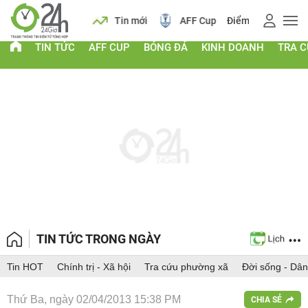
 vàng
Lịch
Tin mới
AFF Cup
Điểm chuẩn 2026
TIN TỨC
AFF CUP
BÓNG ĐÁ
KINH DOANH
TRA 
TIN TỨC TRONG NGÀY
Tin HOT
Chính trị - Xã hội
Tra cứu phường xã
Đời sống - Dân
Thứ Ba, ngày 02/04/2013 15:38 PM
CHIA SẺ