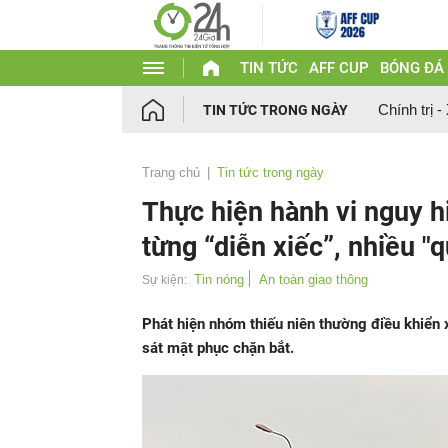
TIN TỨC
AFF CUP
BÓNG ĐÁ
Chính trị -
TIN TỨC TRONG NGÀY
Trang chủ
Tin tức trong ngày
Thực hiện hành vi nguy 
từng “diễn xiếc”, nhiều "q
Tin nóng
An toàn giao thông
Sự kiện:
Phát hiện nhóm thiếu niên thường điều khiển 
sát mật phục chặn bắt.