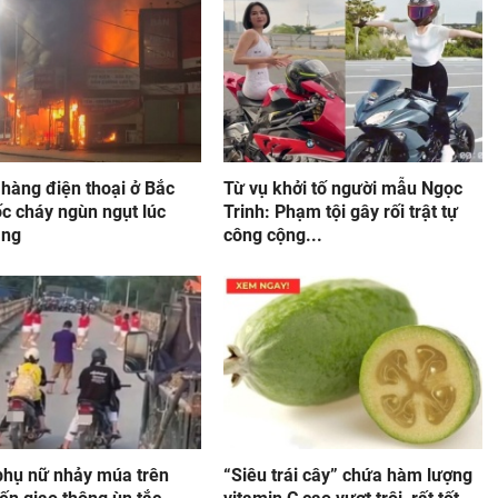
hàng điện thoại ở Bắc
Từ vụ khởi tố người mẫu Ngọc
c cháy ngùn ngụt lúc
Trinh: Phạm tội gây rối trật tự
áng
công cộng...
hụ nữ nhảy múa trên
“Siêu trái cây” chứa hàm lượng