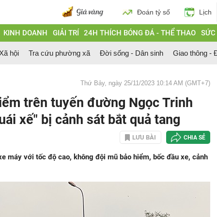
Đoán tỷ số
Lịch
KINH DOANH
GIẢI TRÍ
24H THÍCH BÓNG ĐÁ - THỂ THAO
SỨC
 Xã hội
Tra cứu phường xã
Đời sống - Dân sinh
Giao thông - Đ
Thứ Bảy, ngày 25/11/2023 10:14 AM (GMT+7)
hiểm trên tuyến đường Ngọc Trinh
uái xế" bị cảnh sát bắt quả tang
LƯU BÀI
CHIA SẺ
xe máy với tốc độ cao, không đội mũ bảo hiểm, bốc đầu xe, cảnh