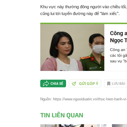
Khu vực này thường đông người vào chiều tối, 
cũng lui tới tuyến đường này để “làm xiếc”.
Công a
Ngọc T
Công an 
các tội g
sau vụ “b
GỬI GÓP Ý
LƯU BÀI
CHIA SẺ
Nguồn: https://www.nguoiduatin.vn/thuc-hien-hanh-vi
TIN LIÊN QUAN