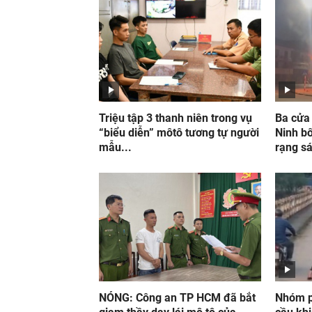
Triệu tập 3 thanh niên trong vụ
Ba cửa 
“biểu diễn” môtô tương tự người
Ninh bố
mẫu...
rạng s
NÓNG: Công an TP HCM đã bắt
Nhóm p