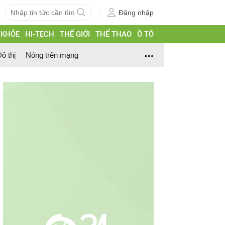
Đăng nhập
 KHỎE
HI-TECH
THẾ GIỚI
THỂ THAO
Ô TÔ
ô thị
Nóng trên mạng