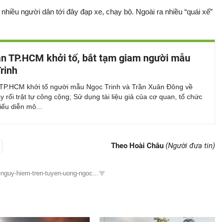
nhiều người dân tới đây đạp xe, chạy bộ. Ngoài ra nhiều “quái xế”
n TP.HCM khởi tố, bắt tạm giam người mẫu
rinh
TP.HCM khởi tố người mẫu Ngọc Trinh và Trần Xuân Đông về
ây rối trật tự công cộng; Sử dụng tài liệu giả của cơ quan, tổ chức
iểu diễn mô...
Theo Hoài Châu
(Người đưa tin)
-nguy-hiem-tren-tuyen-uong-ngoc...