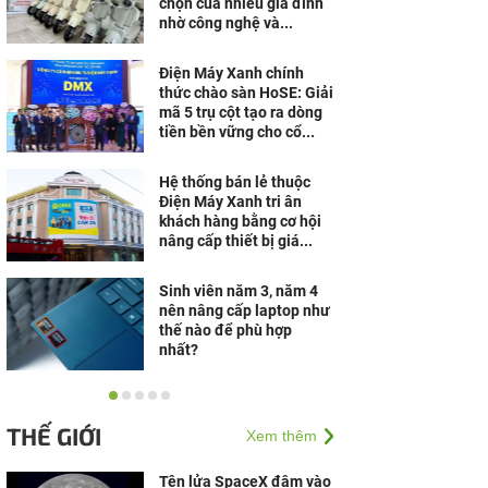
chọn của nhiều gia đình
nhờ công nghệ và...
Điện Máy Xanh chính
thức chào sàn HoSE: Giải
mã 5 trụ cột tạo ra dòng
tiền bền vững cho cổ...
Hệ thống bán lẻ thuộc
Điện Máy Xanh tri ân
khách hàng bằng cơ hội
nâng cấp thiết bị giá...
Sinh viên năm 3, năm 4
nên nâng cấp laptop như
thế nào để phù hợp
nhất?
Nói khó, yếu liệt nửa
người, người đàn ông bất
THẾ GIỚI
Xem thêm
ngờ phát hiện u não ác
tính
Tên lửa SpaceX đâm vào