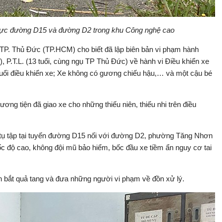
u vực đường D15 và đường D2 trong khu Công nghệ cao
 TP. Thủ Đức (TP.HCM) cho biết đã lập biên bản vi phạm hành
ổi), P.T.L. (13 tuổi, cùng ngụ TP Thủ Đức) về hành vi Điều khiển xe
tuổi điều khiển xe; Xe không có gương chiếu hậu,… và một cậu bé
ng tiện đã giao xe cho những thiếu niên, thiếu nhi trên điều
 tụ tập tại tuyến đường D15 nối với đường D2, phường Tăng Nhơn
c độ cao, không đội mũ bảo hiểm, bốc đầu xe tiềm ẩn nguy cơ tai
ặn bắt quả tang và đưa những người vi phạm về đồn xử lý.