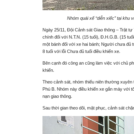
Nhóm quái xế “diễn xiếc” tại kh
Ngày 25/11, Đội Cảnh sát Giao thông – Trật tự
chính đối với N.T.N. (15 tuổi), Đ.H.G.B. (15 tu
một bánh đối với xe hai bánh; Người chưa đủ 
8 tuổi với lỗi Chưa đủ tuổi điều khiển xe.
Bên cạnh đó công an cũng làm việc với chủ phươ
khiển.
Theo cảnh sát, nhóm thiếu niên thường xuyên
Phú B. Nhóm này điều khiển xe gắn máy với tố
nạn giao thông.
Sau thời gian theo dõi, mật phục, cảnh sát ch