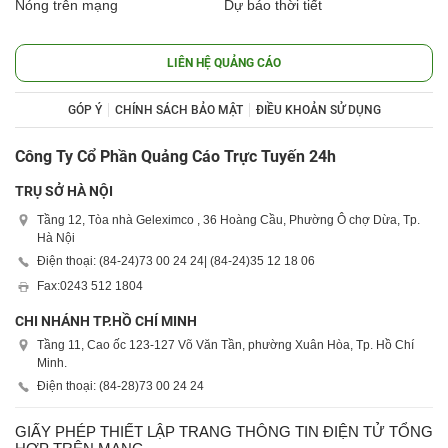
Nóng trên mạng
Dự báo thời tiết
LIÊN HỆ QUẢNG CÁO
GÓP Ý
CHÍNH SÁCH BẢO MẬT
ĐIỀU KHOẢN SỬ DỤNG
Công Ty Cổ Phần Quảng Cáo Trực Tuyến 24h
TRỤ SỞ HÀ NỘI
Tầng 12, Tòa nhà Geleximco , 36 Hoàng Cầu, Phường Ô chợ Dừa, Tp.
Hà Nội
Điện thoại: (84-24)
73 00 24 24
| (84-24)
35 12 18 06
Fax:
0243 512 1804
CHI NHÁNH TP.HỒ CHÍ MINH
Tầng 11, Cao ốc 123-127 Võ Văn Tần, phường Xuân Hòa, Tp. Hồ Chí
Minh.
Điện thoại: (84-28)
73 00 24 24
GIẤY PHÉP THIẾT LẬP TRANG THÔNG TIN ĐIỆN TỬ TỔNG