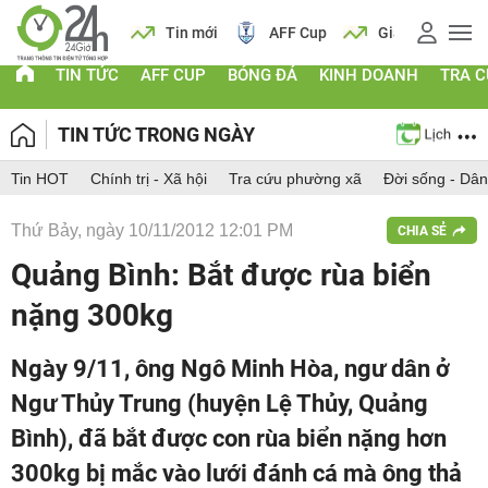
 vàng
Lịch
Tin mới
AFF Cup
Giá vàng
TIN TỨC
AFF CUP
BÓNG ĐÁ
KINH DOANH
TRA 
TIN TỨC TRONG NGÀY
Tin HOT
Chính trị - Xã hội
Tra cứu phường xã
Đời sống - Dân
Thứ Bảy, ngày 10/11/2012 12:01 PM
CHIA SẺ
Quảng Bình: Bắt được rùa biển
nặng 300kg
Ngày 9/11, ông Ngô Minh Hòa, ngư dân ở
Ngư Thủy Trung (huyện Lệ Thủy, Quảng
Bình), đã bắt được con rùa biển nặng hơn
300kg bị mắc vào lưới đánh cá mà ông thả