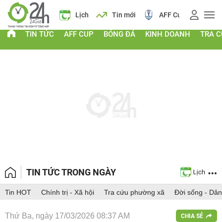
 vàng
Lịch
Tin mới
AFF Cup
Giá vàng
TIN TỨC
AFF CUP
BÓNG ĐÁ
KINH DOANH
TRA 
TIN TỨC TRONG NGÀY
Tin HOT
Chính trị - Xã hội
Tra cứu phường xã
Đời sống - Dân
Thứ Ba, ngày 17/03/2026 08:37 AM
CHIA SẺ