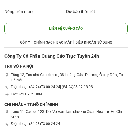
Nóng trên mạng
Dự báo thời tiết
LIÊN HỆ QUẢNG CÁO
GÓP Ý
CHÍNH SÁCH BẢO MẬT
ĐIỀU KHOẢN SỬ DỤNG
Công Ty Cổ Phần Quảng Cáo Trực Tuyến 24h
TRỤ SỞ HÀ NỘI
Tầng 12, Tòa nhà Geleximco , 36 Hoàng Cầu, Phường Ô chợ Dừa, Tp.
Hà Nội
Điện thoại: (84-24)
73 00 24 24
| (84-24)
35 12 18 06
Fax:
0243 512 1804
CHI NHÁNH TP.HỒ CHÍ MINH
Tầng 11, Cao ốc 123-127 Võ Văn Tần, phường Xuân Hòa, Tp. Hồ Chí
Minh.
Điện thoại: (84-28)
73 00 24 24