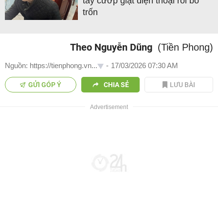
tay cướp giật điện thoại rồi bỏ
trốn
Theo Nguyễn Dũng
(Tiền Phong)
Nguồn: https://tienphong.vn...
-
17/03/2026 07:30 AM
GỬI GÓP Ý
CHIA SẺ
LƯU BÀI