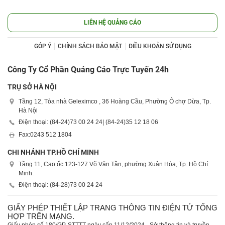
LIÊN HỆ QUẢNG CÁO
GÓP Ý
CHÍNH SÁCH BẢO MẬT
ĐIỀU KHOẢN SỬ DỤNG
Công Ty Cổ Phần Quảng Cáo Trực Tuyến 24h
TRỤ SỞ HÀ NỘI
Tầng 12, Tòa nhà Geleximco , 36 Hoàng Cầu, Phường Ô chợ Dừa, Tp.
Hà Nội
Điện thoại: (84-24)
73 00 24 24
| (84-24)
35 12 18 06
Fax:
0243 512 1804
CHI NHÁNH TP.HỒ CHÍ MINH
Tầng 11, Cao ốc 123-127 Võ Văn Tần, phường Xuân Hòa, Tp. Hồ Chí
Minh.
Điện thoại: (84-28)
73 00 24 24
GIẤY PHÉP THIẾT LẬP TRANG THÔNG TIN ĐIỆN TỬ TỔNG
HỢP TRÊN MẠNG.
Giấy phép số 180/GP-STTTT ngày cấp 11/12/2024 - Sở thông tin và truyền