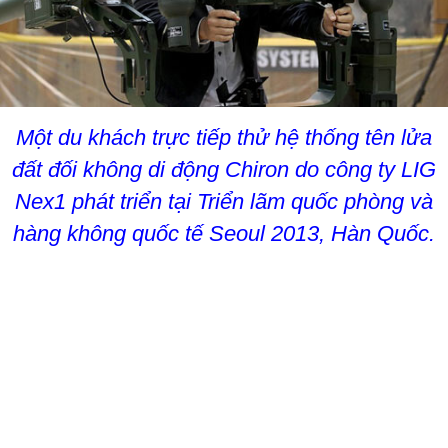
Một du khách trực tiếp thử hệ thống tên lửa
đất đối không di động Chiron do công ty LIG
Nex1 phát triển tại Triển lãm quốc phòng và
hàng không quốc tế Seoul 2013, Hàn Quốc.