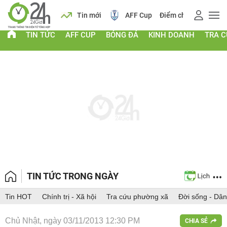
 vàng
Lịch
Tin mới
AFF Cup
Điểm chuẩn 2026
TIN TỨC
AFF CUP
BÓNG ĐÁ
KINH DOANH
TRA 
TIN TỨC TRONG NGÀY
Tin HOT
Chính trị - Xã hội
Tra cứu phường xã
Đời sống - Dân
Chủ Nhật, ngày 03/11/2013 12:30 PM
CHIA SẺ