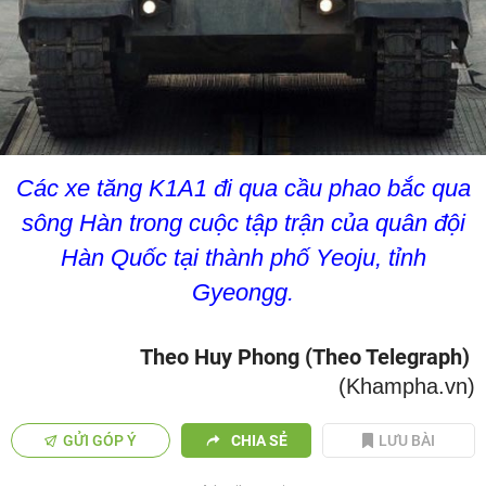
Các xe tăng K1A1 đi qua cầu phao bắc qua
sông Hàn trong cuộc tập trận của quân đội
Hàn Quốc tại thành phố Yeoju, tỉnh
Gyeongg.
Theo Huy Phong (Theo Telegraph)
(Khampha.vn)
GỬI GÓP Ý
CHIA SẺ
LƯU BÀI