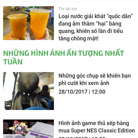
Tin tài trợ
Loại nước giải khát “quốc dân”
đang âm thầm “hại” bàng
quang, khiến số lần đi tiểu
tăng chóng mặt!
NHỮNG HÌNH ẢNH ẤN TƯỢNG NHẤT
TUẦN
Những góc chụp sẽ khiến bạn
phì cười khi xem ảnh
28/10/2017 | 12:00
Hình ảnh game thủ xếp hàng
mua Super NES Classic Edition