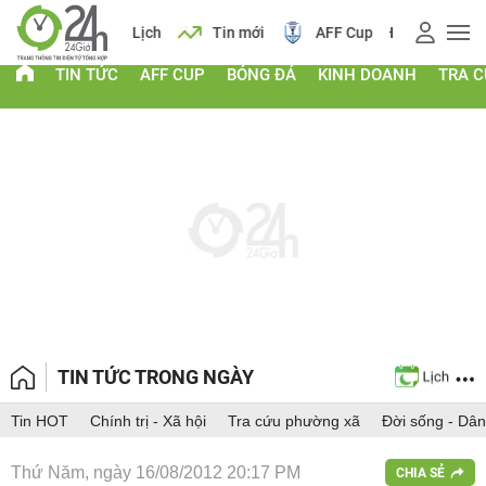
 vàng
Lịch
Tin mới
AFF Cup
Điểm chuẩn 2026
TIN TỨC
AFF CUP
BÓNG ĐÁ
KINH DOANH
TRA 
TIN TỨC TRONG NGÀY
Tin HOT
Chính trị - Xã hội
Tra cứu phường xã
Đời sống - Dân
Thứ Năm, ngày 16/08/2012 20:17 PM
CHIA SẺ