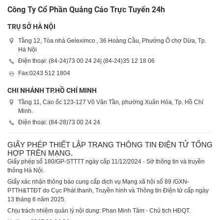
Công Ty Cổ Phần Quảng Cáo Trực Tuyến 24h
TRỤ SỞ HÀ NỘI
Tầng 12, Tòa nhà Geleximco , 36 Hoàng Cầu, Phường Ô chợ Dừa, Tp.
Hà Nội
Điện thoại: (84-24)
73 00 24 24
| (84-24)
35 12 18 06
Fax:
0243 512 1804
CHI NHÁNH TP.HỒ CHÍ MINH
Tầng 11, Cao ốc 123-127 Võ Văn Tần, phường Xuân Hòa, Tp. Hồ Chí
Minh.
Điện thoại: (84-28)
73 00 24 24
GIẤY PHÉP THIẾT LẬP TRANG THÔNG TIN ĐIỆN TỬ TỔNG
HỢP TRÊN MẠNG.
Giấy phép số 180/GP-STTTT ngày cấp 11/12/2024 - Sở thông tin và truyền
thông Hà Nội.
Giấy xác nhận thông báo cung cấp dịch vụ Mạng xã hội số 89 /GXN-
PTTH&TTĐT do Cục Phát thanh, Truyền hình và Thông tin Điện tử cấp ngày
13 tháng 6 năm 2025.
Chịu trách nhiệm quản lý nội dung: Phan Minh Tâm - Chủ tịch HĐQT.