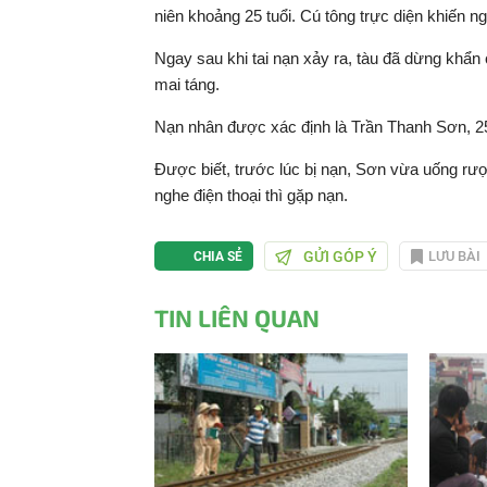
niên khoảng 25 tuổi. Cú tông trực diện khiến ng
Ngay sau khi tai nạn xảy ra, tàu đã dừng khẩn 
mai táng.
Nạn nhân được xác định là Trần Thanh Sơn, 25
Được biết, trước lúc bị nạn, Sơn vừa uống rượ
nghe điện thoại thì gặp nạn.
GỬI GÓP Ý
LƯU BÀI
CHIA SẺ
TIN LIÊN QUAN