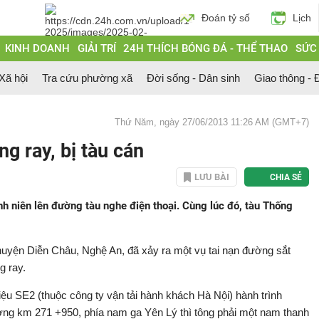
Đoán tỷ số
Lịch
KINH DOANH
GIẢI TRÍ
24H THÍCH BÓNG ĐÁ - THỂ THAO
SỨC
 Xã hội
Tra cứu phường xã
Đời sống - Dân sinh
Giao thông - Đ
Thứ Năm, ngày 27/06/2013 11:26 AM (GMT+7)
g ray, bị tàu cán
LƯU BÀI
CHIA SẺ
h niên lên đường tàu nghe điện thoại. Cùng lúc đó, tàu Thống
 huyện Diễn Châu, Nghệ An, đã xảy ra một vụ tai nạn đường sắt
g ray.
iệu SE2 (thuộc công ty vận tải hành khách Hà Nội) hành trình
g km 271 +950, phía nam ga Yên Lý thì tông phải một nam thanh