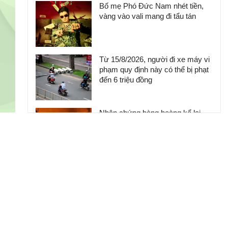
Bố mẹ Phó Đức Nam nhét tiền,
vàng vào vali mang đi tẩu tán
Từ 15/8/2026, người đi xe máy vi
phạm quy định này có thể bị phạt
đến 6 triệu đồng
Nhân chứng bàng hoàng kể lại
khoảnh khắc chợ Biên Hòa bốc
cháy
Khởi tố ca sĩ Phương Diễm
Huyền và giám đốc công ty
truyền thông