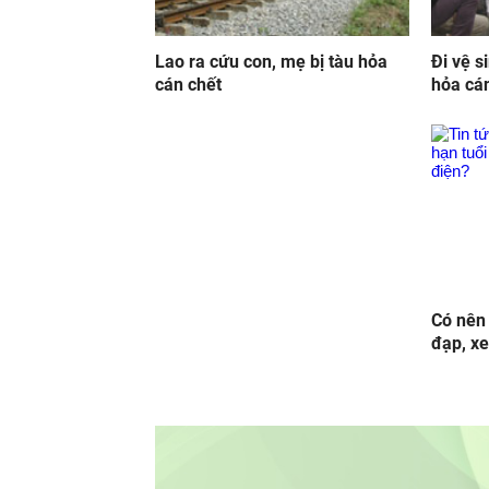
Lao ra cứu con, mẹ bị tàu hỏa
Đi vệ s
cán chết
hỏa cá
Có nên 
đạp, x