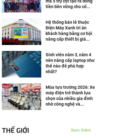
mã 5 trụ cột tạo ra dòng
tiền bền vững cho cổ...
Hệ thống bán lẻ thuộc
Điện Máy Xanh tri ân
khách hàng bằng cơ hội
nâng cấp thiết bị giá...
Sinh viên năm 3, năm 4
nên nâng cấp laptop như
thế nào để phù hợp
nhất?
Mùa tựu trường 2026: Xe
máy điện trở thành lựa
chọn của nhiều gia đình
nhờ công nghệ và...
THẾ GIỚI
Xem thêm