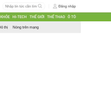
Đăng nhập
 KHỎE
HI-TECH
THẾ GIỚI
THỂ THAO
Ô TÔ
ô thị
Nóng trên mạng