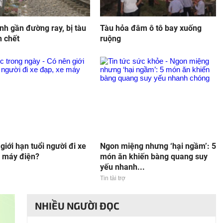
inh gần đường ray, bị tàu
Tàu hỏa đâm ô tô bay xuống
n chết
ruộng
giới hạn tuổi người đi xe
Ngon miệng nhưng ‘hại ngầm’: 5
e máy điện?
món ăn khiến bàng quang suy
yếu nhanh...
Tin tài trợ
NHIỀU NGƯỜI ĐỌC