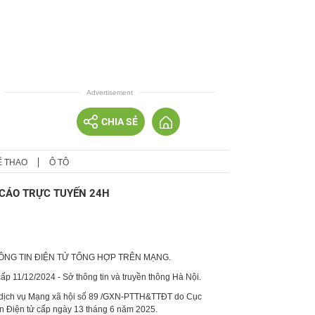
Advertisement
CHIA SẺ
Ể THAO
Ô TÔ
CÁO TRỰC TUYẾN 24H
HÔNG TIN ĐIỆN TỬ TỔNG HỢP TRÊN MẠNG.
p 11/12/2024 - Sở thông tin và truyền thông Hà Nội.
 dịch vụ Mạng xã hội số 89 /GXN-PTTH&TTĐT do Cục
in Điện tử cấp ngày 13 tháng 6 năm 2025.