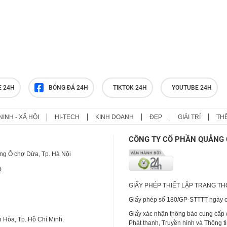
E 24H
BÓNG ĐÁ 24H
TIKTOK 24H
YOUTUBE 24H
NINH - XÃ HỘI
HI-TECH
KINH DOANH
ĐẸP
GIẢI TRÍ
TH
CÔNG TY CỔ PHẦN QUẢNG 
ng Ô chợ Dừa, Tp. Hà Nội
6
GIẤY PHÉP THIẾT LẬP TRANG T
Giấy phép số 180/GP-STTTT ngày cấ
Giấy xác nhận thông báo cung cấp
 Hòa, Tp. Hồ Chí Minh.
Phát thanh, Truyền hình và Thông t