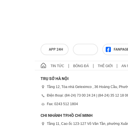
APP 24H
FANPAG
TIN TỨC
BÓNG ĐÁ
THẾ GIỚI
AN 
TRỤ SỞ HÀ NỘI
Tầng 12, Tòa nhà Geleximco , 36 Hoàng Cầu, Phườ
Điện thoại: (84-24) 73 00 24 24 | (84-24) 35 12 18 0
Fax: 0243 512 1804
CHI NHÁNH TP.HỒ CHÍ MINH
Tầng 11, Cao ốc 123-127 Võ Văn Tần, phường Xuân