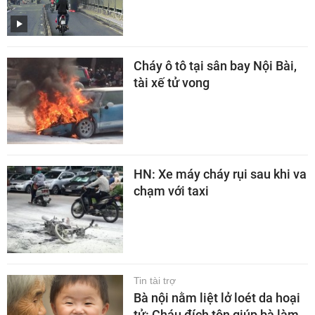
Cháy ô tô tại sân bay Nội Bài,
tài xế tử vong
HN: Xe máy cháy rụi sau khi va
chạm với taxi
Tin tài trợ
Bà nội nằm liệt lở loét da hoại
tử: Cháu đích tôn giúp bà làm