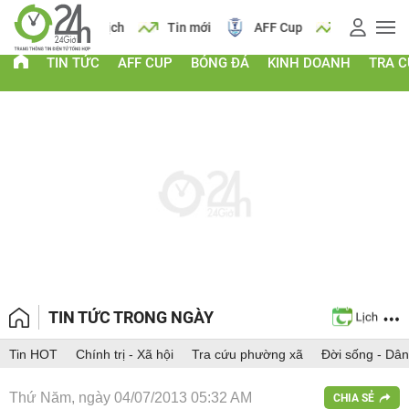
 vàng
Lịch
Tin mới
AFF Cup
Giá vàng
TIN TỨC
AFF CUP
BÓNG ĐÁ
KINH DOANH
TRA 
TIN TỨC TRONG NGÀY
Tin HOT
Chính trị - Xã hội
Tra cứu phường xã
Đời sống - Dân
Thứ Năm, ngày 04/07/2013 05:32 AM
CHIA SẺ