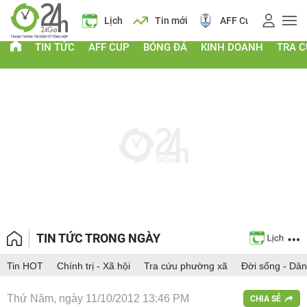
 vàng
Lịch
Tin mới
AFF Cup
Giá vàng
TIN TỨC
AFF CUP
BÓNG ĐÁ
KINH DOANH
TRA 
TIN TỨC TRONG NGÀY
Tin HOT
Chính trị - Xã hội
Tra cứu phường xã
Đời sống - Dân
Thứ Năm, ngày 11/10/2012 13:46 PM
CHIA SẺ