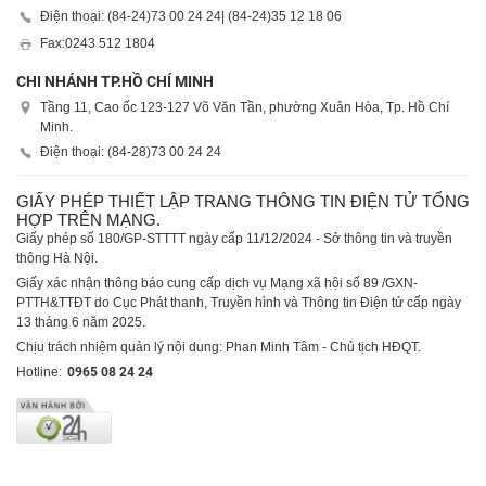
Điện thoại: (84-24)
73 00 24 24
| (84-24)
35 12 18 06
Fax:
0243 512 1804
CHI NHÁNH TP.HỒ CHÍ MINH
Tầng 11, Cao ốc 123-127 Võ Văn Tần, phường Xuân Hòa, Tp. Hồ Chí
Minh.
Điện thoại: (84-28)
73 00 24 24
GIẤY PHÉP THIẾT LẬP TRANG THÔNG TIN ĐIỆN TỬ TỔNG
HỢP TRÊN MẠNG.
Giấy phép số 180/GP-STTTT ngày cấp 11/12/2024 - Sở thông tin và truyền
thông Hà Nội.
Giấy xác nhận thông báo cung cấp dịch vụ Mạng xã hội số 89 /GXN-
PTTH&TTĐT do Cục Phát thanh, Truyền hình và Thông tin Điện tử cấp ngày
13 tháng 6 năm 2025.
Chịu trách nhiệm quản lý nội dung: Phan Minh Tâm - Chủ tịch HĐQT.
Hotline:
0965 08 24 24