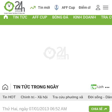
 vàng
Lịch
Tin mới
AFF Cup
Điểm chuẩn 2026
TIN TỨC
AFF CUP
BÓNG ĐÁ
KINH DOANH
TRA 
TIN TỨC TRONG NGÀY
Tin HOT
Chính trị - Xã hội
Tra cứu phường xã
Đời sống - Dân
Thứ Hai, ngày 07/01/2013 06:52 AM
CHIA SẺ