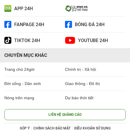
APP 24H
FANPAGE 24H
BÓNG ĐÁ 24H
TIKTOK 24H
YOUTUBE 24H
CHUYÊN MỤC KHÁC
Trang chủ 24giờ
Chính trị - Xã hội
Đời sống - Dân sinh
Giao thông - Đô thị
Nóng trên mạng
Dự báo thời tiết
LIÊN HỆ QUẢNG CÁO
GÓP Ý
CHÍNH SÁCH BẢO MẬT
ĐIỀU KHOẢN SỬ DỤNG