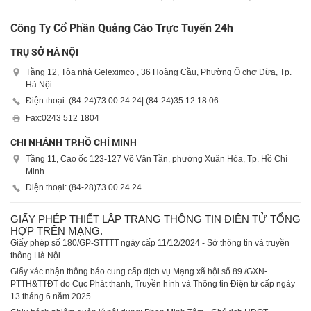
Công Ty Cổ Phần Quảng Cáo Trực Tuyến 24h
TRỤ SỞ HÀ NỘI
Tầng 12, Tòa nhà Geleximco , 36 Hoàng Cầu, Phường Ô chợ Dừa, Tp.
Hà Nội
Điện thoại: (84-24)
73 00 24 24
| (84-24)
35 12 18 06
Fax:
0243 512 1804
CHI NHÁNH TP.HỒ CHÍ MINH
Tầng 11, Cao ốc 123-127 Võ Văn Tần, phường Xuân Hòa, Tp. Hồ Chí
Minh.
Điện thoại: (84-28)
73 00 24 24
GIẤY PHÉP THIẾT LẬP TRANG THÔNG TIN ĐIỆN TỬ TỔNG
HỢP TRÊN MẠNG.
Giấy phép số 180/GP-STTTT ngày cấp 11/12/2024 - Sở thông tin và truyền
thông Hà Nội.
Giấy xác nhận thông báo cung cấp dịch vụ Mạng xã hội số 89 /GXN-
PTTH&TTĐT do Cục Phát thanh, Truyền hình và Thông tin Điện tử cấp ngày
13 tháng 6 năm 2025.