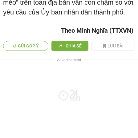
méo” trên toàn địa bàn vẫn còn chậm so với
yêu cầu của Ủy ban nhân dân thành phố.
Theo Minh Nghĩa (TTXVN)
GỬI GÓP Ý
CHIA SẺ
LƯU BÀI