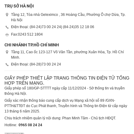
TRỤ SỞ HÀ NỘI
Tầng 12, Tòa nhà Geleximco , 36 Hoàng Cầu, Phường Ô chợ Dừa, Tp.
Hà Nội
Điện thoại: (84-24)
73 00 24 24
| (84-24)
35 12 18 06
Fax:
0243 512 1804
CHI NHÁNH TP.HỒ CHÍ MINH
Tầng 11, Cao ốc 123-127 Võ Văn Tần, phường Xuân Hòa, Tp. Hồ Chí
Minh.
Điện thoại: (84-28)
73 00 24 24
GIẤY PHÉP THIẾT LẬP TRANG THÔNG TIN ĐIỆN TỬ TỔNG
HỢP TRÊN MẠNG.
Giấy phép số 180/GP-STTTT ngày cấp 11/12/2024 - Sở thông tin và truyền
thông Hà Nội.
Giấy xác nhận thông báo cung cấp dịch vụ Mạng xã hội số 89 /GXN-
PTTH&TTĐT do Cục Phát thanh, Truyền hình và Thông tin Điện tử cấp ngày
13 tháng 6 năm 2025.
Chịu trách nhiệm quản lý nội dung: Phan Minh Tâm - Chủ tịch HĐQT.
Hotline:
0965 08 24 24