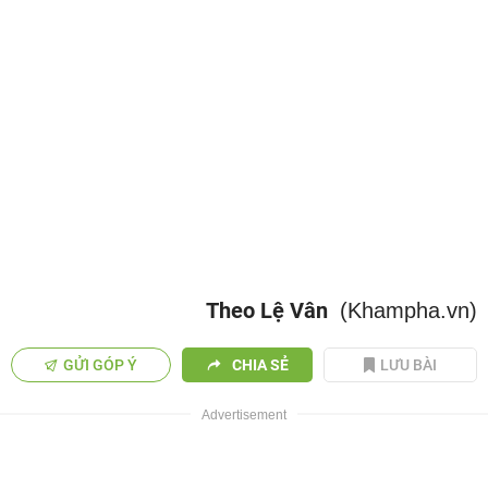
Theo Lệ Vân
(Khampha.vn)
GỬI GÓP Ý
CHIA SẺ
LƯU BÀI