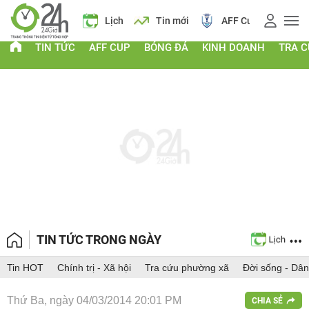
á vàng
Lịch
Tin mới
AFF Cup
Điểm chuẩn 2026
TIN TỨC
AFF CUP
BÓNG ĐÁ
KINH DOANH
TRA 
TIN TỨC TRONG NGÀY
Tin HOT
Chính trị - Xã hội
Tra cứu phường xã
Đời sống - Dân
Thứ Ba, ngày 04/03/2014 20:01 PM
CHIA SẺ