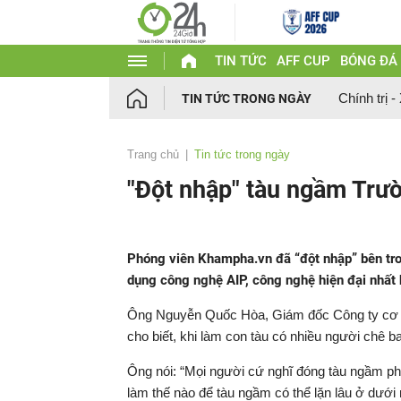
TIN TỨC
AFF CUP
BÓNG ĐÁ
Chính trị -
TIN TỨC TRONG NGÀY
Trang chủ
Tin tức trong ngày
"Đột nhập" tàu ngầm Trư
Phóng viên Khampha.vn đã “đột nhập” bên tr
dụng công nghệ AIP, công nghệ hiện đại nhất 
Ông Nguyễn Quốc Hòa, Giám đốc Công ty cơ kh
cho biết, khi làm con tàu có nhiều người chê b
Ông nói: “Mọi người cứ nghĩ đóng tàu ngầm phải
làm thế nào để tàu ngầm có thể lặn lâu ở dưới