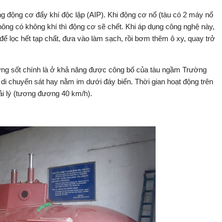
 động cơ đẩy khí độc lập (AIP). Khi động cơ nổ (tàu có 2 máy nổ
không có không khí thì động cơ sẽ chết. Khi áp dụng công nghệ này,
để lọc hết tạp chất, đưa vào làm sạch, rồi bơm thêm ô xy, quay trở
ửng sốt chính là ở khả năng được công bố của tàu ngầm Trường
di chuyển sát hay nằm im dưới đáy biển. Thời gian hoạt động trên
ải lý (tương đương 40 km/h).