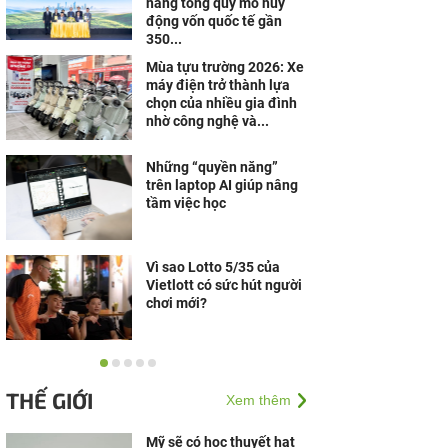
nâng tổng quy mô huy
động vốn quốc tế gần
350...
Mùa tựu trường 2026: Xe
máy điện trở thành lựa
chọn của nhiều gia đình
nhờ công nghệ và...
Những “quyền năng”
trên laptop AI giúp nâng
tầm việc học
Vì sao Lotto 5/35 của
Vietlott có sức hút người
chơi mới?
Trung tâm Y khoa
Phương Nam lan tỏa
THẾ GIỚI
Xem thêm
nghĩa cử đẹp vì cộng
đồng
Mỹ sẽ có học thuyết hạt