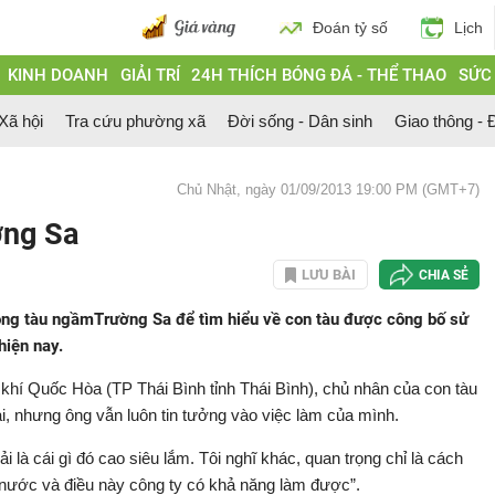
Đoán tỷ số
Lịch
KINH DOANH
GIẢI TRÍ
24H THÍCH BÓNG ĐÁ - THỂ THAO
SỨC
 Xã hội
Tra cứu phường xã
Đời sống - Dân sinh
Giao thông - Đ
Chủ Nhật, ngày 01/09/2013 19:00 PM (GMT+7)
ờng Sa
LƯU BÀI
CHIA SẺ
ong tàu ngầmTrường Sa để tìm hiểu về con tàu được công bố sử
hiện nay.
í Quốc Hòa (TP Thái Bình tỉnh Thái Bình), chủ nhân của con tàu
ai, nhưng ông vẫn luôn tin tưởng vào việc làm của mình.
 là cái gì đó cao siêu lắm. Tôi nghĩ khác, quan trọng chỉ là cách
 nước và điều này công ty có khả năng làm được”.