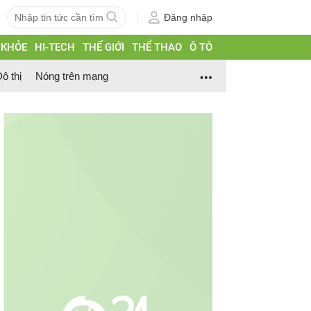
Đăng nhập
 KHỎE
HI-TECH
THẾ GIỚI
THỂ THAO
Ô TÔ
ô thị
Nóng trên mạng