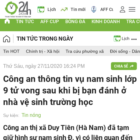
 vàng
Lịch
Tin mới
AFF Cup
Điểm chuẩn 2026
TIN TỨC
AFF CUP
BÓNG ĐÁ
KINH DOANH
TRA 
TIN TỨC TRONG NGÀY
Tin HOT
Chính trị - Xã hội
Tra cứu phường xã
Đời sống - Dân
Thứ Sáu, ngày 27/11/2020 16:24 PM
CHIA SẺ
Công an thông tin vụ nam sinh lớp
9 tử vong sau khi bị bạn đánh ở
nhà vệ sinh trường học
Tin nóng
Sự kiện:
Công an thị xã Duy Tiên (Hà Nam) đã tạm
giữ hình sự nam sinh Đ. vì có liên quan đến