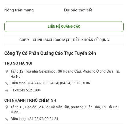
Nóng trên mạng
Dự báo thời tiết
LIÊN HỆ QUẢNG CÁO
GÓP Ý
CHÍNH SÁCH BẢO MẬT
ĐIỀU KHOẢN SỬ DỤNG
Công Ty Cổ Phần Quảng Cáo Trực Tuyến 24h
TRỤ SỞ HÀ NỘI
Tầng 12, Tòa nhà Geleximco , 36 Hoàng Cầu, Phường Ô chợ Dừa, Tp.
Hà Nội
Điện thoại: (84-24)
73 00 24 24
| (84-24)
35 12 18 06
Fax:
0243 512 1804
CHI NHÁNH TP.HỒ CHÍ MINH
Tầng 11, Cao ốc 123-127 Võ Văn Tần, phường Xuân Hòa, Tp. Hồ Chí
Minh.
Điện thoại: (84-28)
73 00 24 24