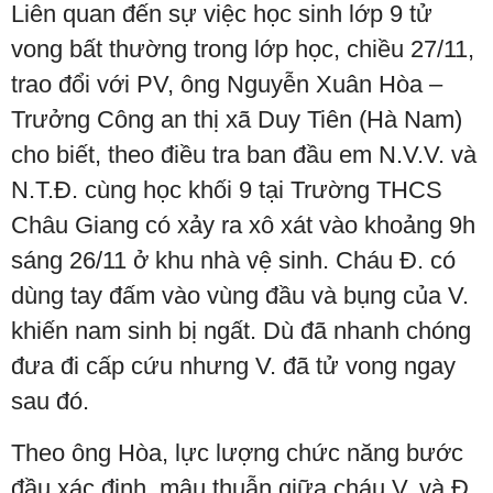
Liên quan đến sự việc học sinh lớp 9 tử
vong bất thường trong lớp học, chiều 27/11,
trao đổi với PV, ông Nguyễn Xuân Hòa –
Trưởng Công an thị xã Duy Tiên (Hà Nam)
cho biết, theo điều tra ban đầu em N.V.V. và
N.T.Đ. cùng học khối 9 tại Trường THCS
Châu Giang có xảy ra xô xát vào khoảng 9h
sáng 26/11 ở khu nhà vệ sinh. Cháu Đ. có
dùng tay đấm vào vùng đầu và bụng của V.
khiến nam sinh bị ngất. Dù đã nhanh chóng
đưa đi cấp cứu nhưng V. đã tử vong ngay
sau đó.
Theo ông Hòa, lực lượng chức năng bước
đầu xác định, mâu thuẫn giữa cháu V. và Đ.