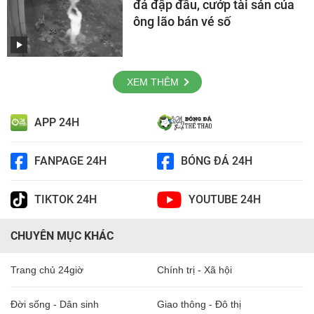
đá đập đầu, cướp tài sản của
ông lão bán vé số
XEM THÊM
APP 24H
FANPAGE 24H
BÓNG ĐÁ 24H
TIKTOK 24H
YOUTUBE 24H
CHUYÊN MỤC KHÁC
Trang chủ 24giờ
Chính trị - Xã hội
Đời sống - Dân sinh
Giao thông - Đô thị