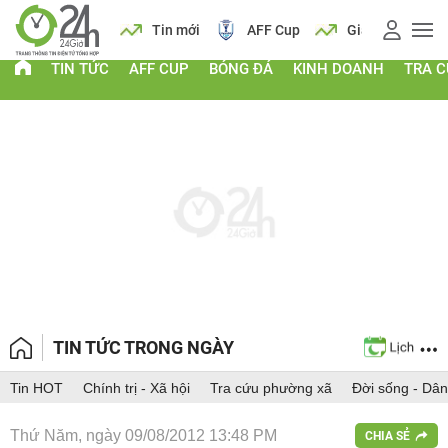
 vàng
Lịch
Tin mới
AFF Cup
Giá vàng
TIN TỨC
AFF CUP
BÓNG ĐÁ
KINH DOANH
TRA 
TIN TỨC TRONG NGÀY
Tin HOT
Chính trị - Xã hội
Tra cứu phường xã
Đời sống - Dân
Thứ Năm, ngày 09/08/2012 13:48 PM
CHIA SẺ