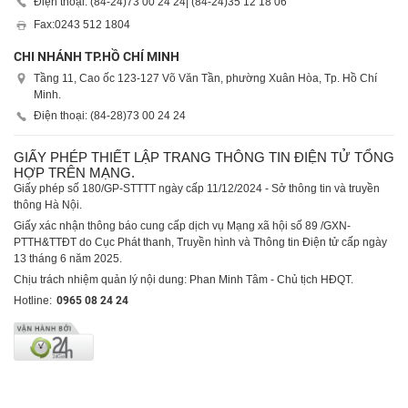
Điện thoại: (84-24)
73 00 24 24
| (84-24)
35 12 18 06
Fax:
0243 512 1804
CHI NHÁNH TP.HỒ CHÍ MINH
Tầng 11, Cao ốc 123-127 Võ Văn Tần, phường Xuân Hòa, Tp. Hồ Chí
Minh.
Điện thoại: (84-28)
73 00 24 24
GIẤY PHÉP THIẾT LẬP TRANG THÔNG TIN ĐIỆN TỬ TỔNG
HỢP TRÊN MẠNG.
Giấy phép số 180/GP-STTTT ngày cấp 11/12/2024 - Sở thông tin và truyền
thông Hà Nội.
Giấy xác nhận thông báo cung cấp dịch vụ Mạng xã hội số 89 /GXN-
PTTH&TTĐT do Cục Phát thanh, Truyền hình và Thông tin Điện tử cấp ngày
13 tháng 6 năm 2025.
Chịu trách nhiệm quản lý nội dung: Phan Minh Tâm - Chủ tịch HĐQT.
Hotline:
0965 08 24 24