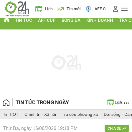
Giá vàng
Lịch
Tin mới
AFF Cup
Giá
TIN TỨC
AFF CUP
BÓNG ĐÁ
KINH DOANH
TRA 
TIN TỨC TRONG NGÀY
Tin HOT
Chính trị - Xã hội
Tra cứu phường xã
Đời sống - Dân
Thứ Ba, ngày 16/06/2026 19:18 PM
CHIA SẺ