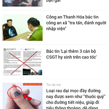
bạn gái’
Công an Thanh Hóa bác tin
công an xã "tra tấn, đánh người
nhập viện"
Bác tin 'Lại thêm 3 cán bộ
CSGT hy sinh trên cao tốc'
Tin tài trợ
Loại rau dại mọc đầy đường
nay được xem như “thuốc quý”
cho đường tiết niệu, giúp đi
tiểu thông thoáng, dễ dàng