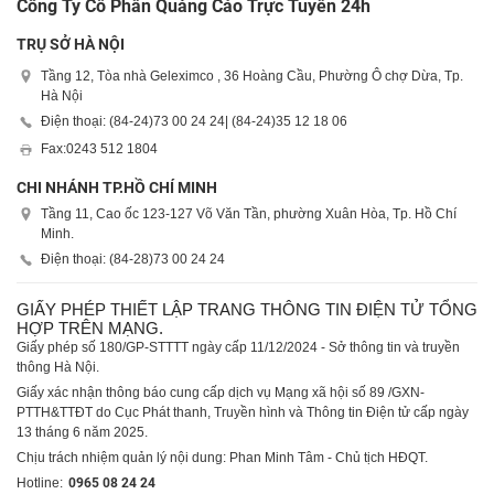
Công Ty Cổ Phần Quảng Cáo Trực Tuyến 24h
TRỤ SỞ HÀ NỘI
Tầng 12, Tòa nhà Geleximco , 36 Hoàng Cầu, Phường Ô chợ Dừa, Tp.
Hà Nội
Điện thoại: (84-24)
73 00 24 24
| (84-24)
35 12 18 06
Fax:
0243 512 1804
CHI NHÁNH TP.HỒ CHÍ MINH
Tầng 11, Cao ốc 123-127 Võ Văn Tần, phường Xuân Hòa, Tp. Hồ Chí
Minh.
Điện thoại: (84-28)
73 00 24 24
GIẤY PHÉP THIẾT LẬP TRANG THÔNG TIN ĐIỆN TỬ TỔNG
HỢP TRÊN MẠNG.
Giấy phép số 180/GP-STTTT ngày cấp 11/12/2024 - Sở thông tin và truyền
thông Hà Nội.
Giấy xác nhận thông báo cung cấp dịch vụ Mạng xã hội số 89 /GXN-
PTTH&TTĐT do Cục Phát thanh, Truyền hình và Thông tin Điện tử cấp ngày
13 tháng 6 năm 2025.
Chịu trách nhiệm quản lý nội dung: Phan Minh Tâm - Chủ tịch HĐQT.
Hotline:
0965 08 24 24