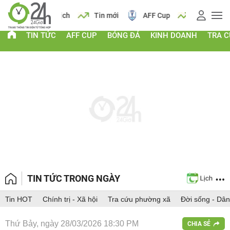
 vàng
Lịch
Tin mới
AFF Cup
Giá vàng
TIN TỨC
AFF CUP
BÓNG ĐÁ
KINH DOANH
TRA 
TIN TỨC TRONG NGÀY
Tin HOT
Chính trị - Xã hội
Tra cứu phường xã
Đời sống - Dân
Thứ Bảy, ngày 28/03/2026 18:30 PM
CHIA SẺ