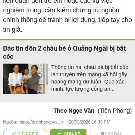
liên quan đến trẻ em hoặc các vụ việc
nghiêm trọng; cần kiểm chứng từ nguồn
chính thống để tránh bị lợi dụng, tiếp tay cho
tin giả.
Bác tin đồn 2 cháu bé ở Quảng Ngãi bị bắt
cóc
Thông tin hai cháu bé bị bắt cóc
lan truyền trên mạng xã hội gây
hoang mang dư luận. Qua xác
minh, lực lượng công an...
Theo Ngọc Văn
(Tiền Phong)
Nguồn: https://tienphong.vn...
-
28/03/2026 16:33 PM
GỬI GÓP Ý
CHIA SẺ
LƯU BÀI