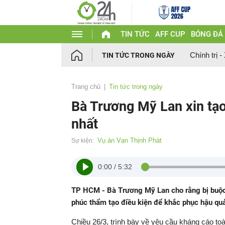
TIN TỨC
AFF CUP
BÓNG ĐÁ
Chính trị -
TIN TỨC TRONG NGÀY
Trang chủ
Tin tức trong ngày
Bà Trương Mỹ Lan xin tạo
nhất
Vụ án Vạn Thịnh Phát
Sự kiện:
0:00
/
5:32
TP HCM - Bà Trương Mỹ Lan cho rằng bị buộc 3
phúc thẩm tạo điều kiện để khắc phục hậu quả 
Chiều 26/3, trình bày về yêu cầu kháng cáo to