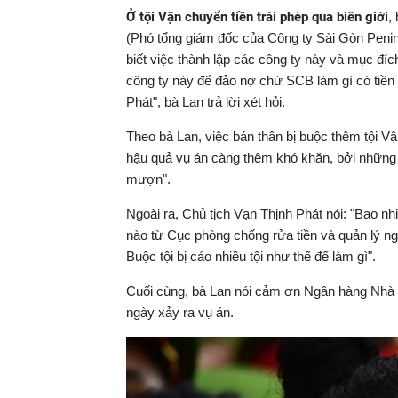
Ở tội Vận chuyển tiền trái phép qua biên giới
,
(Phó tổng giám đốc của Công ty Sài Gòn Penin
biết việc thành lập các công ty này và mục đí
công ty này để đảo nợ chứ SCB làm gì có tiền
Phát", bà Lan trả lời xét hỏi.
Theo bà Lan, việc bản thân bị buộc thêm tội Vận
hậu quả vụ án càng thêm khó khăn, bởi những
mượn".
Ngoài ra, Chủ tịch Vạn Thịnh Phát nói: "Bao
nào từ Cục phòng chống rửa tiền và quản lý ngoạ
Buộc tội bị cáo nhiều tội như thế để làm gì".
Cuối cùng, bà Lan nói cảm ơn Ngân hàng Nhà 
ngày xảy ra vụ án.