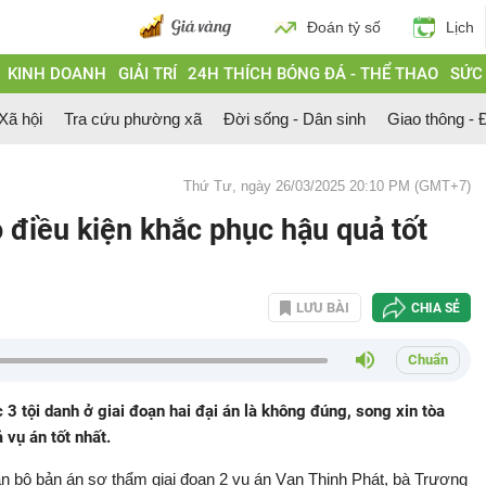
Đoán tỷ số
Lịch
KINH DOANH
GIẢI TRÍ
24H THÍCH BÓNG ĐÁ - THỂ THAO
SỨC
 Xã hội
Tra cứu phường xã
Đời sống - Dân sinh
Giao thông - Đ
Thứ Tư, ngày 26/03/2025 20:10 PM (GMT+7)
 điều kiện khắc phục hậu quả tốt
LƯU BÀI
CHIA SẺ
Chuẩn
 tội danh ở giai đoạn hai đại án là không đúng, song xin tòa
vụ án tốt nhất.
àn bộ bản án sơ thẩm giai đoạn 2 vụ án Vạn Thịnh Phát, bà Trương