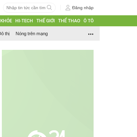
Đăng nhập
 KHỎE
HI-TECH
THẾ GIỚI
THỂ THAO
Ô TÔ
ô thị
Nóng trên mạng