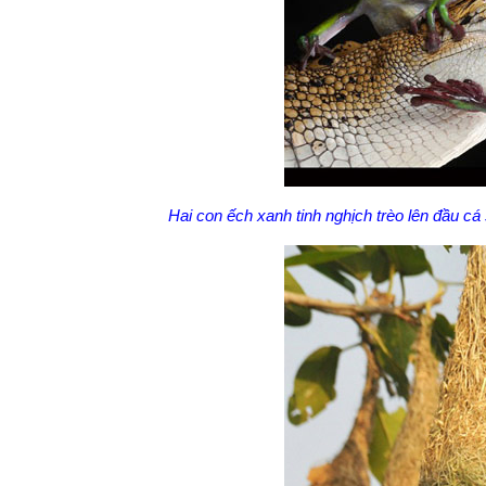
Hai con ếch xanh tinh nghịch trèo lên đầu cá 