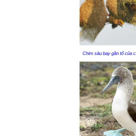
Chim sâu bay gần tổ của c