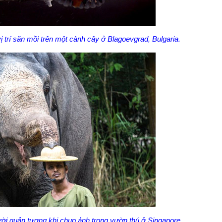
ị trí săn mồi trên một cành cây ở Blagoevgrad, Bulgaria.
ười quản tượng khi chụp ảnh trong vườn thú ở Singapore.