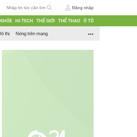
Đăng nhập
 KHỎE
HI-TECH
THẾ GIỚI
THỂ THAO
Ô TÔ
ô thị
Nóng trên mạng