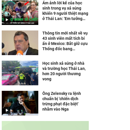
Ám ảnh lời kể của học
sinh trong vụ xả súng
khiến 9 người thiệt mạng
ở Thái Lan: ‘Em tưởng
mình sẽ chết’
Thông tin mới nhất về vụ
43 sinh viên mất tích bí
ẩn ở Mexico: Bắt giữ cựu
Thống đốc bang
Guerrero
Học sinh xả súng ở nhà
và trường học Thái Lan,
hơn 20 người thương
vong
Ông Zelensky ra lệnh
chuẩn bị 'chiến dịch
trừng phạt đặc biệt'
nhằm vào Nga