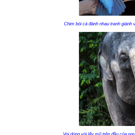
Chim bói cá đánh nhau tranh giành v
Voi dùng vòi lấy mũ trên đầu của ng