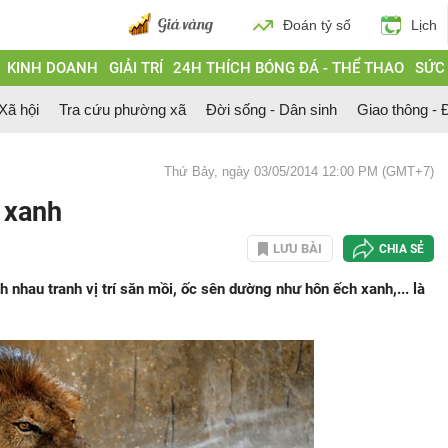
Đoán tỷ số
Lịch
KINH DOANH
GIẢI TRÍ
24H THÍCH BÓNG ĐÁ - THỂ THAO
SỨC
 Xã hội
Tra cứu phường xã
Đời sống - Dân sinh
Giao thông - Đ
Thứ Bảy, ngày 03/05/2014 12:00 PM (GMT+7)
 xanh
LƯU BÀI
CHIA SẺ
 nhau tranh vị trí săn mồi, ốc sên dường như hôn ếch xanh,... là