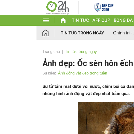
TIN TỨC
AFF CUP
BÓNG ĐÁ
Chính trị -
TIN TỨC TRONG NGÀY
Trang chủ
Tin tức trong ngày
Ảnh đẹp: Ốc sên hôn ếch
Ảnh động vật đẹp trong tuần
Sự kiện:
Sư tử tắm mát dưới vòi nước, chim bói cá đánh
những hình ảnh động vật đẹp nhất tuần qua.