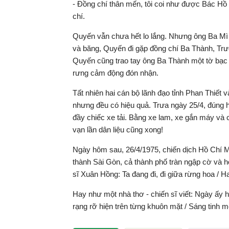
- Đồng chí thân mến, tôi coi như được Bác Hồ
chí.
Quyến vẫn chưa hết lo lắng. Nhưng ông Ba Mì 
và băng, Quyến đi gặp đồng chí Ba Thành, Trưở
Quyến cũng trao tay ông Ba Thành một tờ bạc
rưng cảm động đón nhận.
Tất nhiên hai cán bộ lãnh đạo tỉnh Phan Thiết 
nhưng đều có hiệu quả. Trưa ngày 25/4, đúng h
đầy chiếc xe tải. Bằng xe lam, xe gắn máy và
vạn lần dân liệu cũng xong!
Ngày hôm sau, 26/4/1975, chiến dịch Hồ Chí Mi
thành Sài Gòn, cả thành phố tràn ngập cờ và h
sĩ Xuân Hồng: Ta đang đi, đi giữa rừng hoa / Ha
Hay như một nhà thơ - chiến sĩ viết: Ngày ấy 
rạng rỡ hiện trên từng khuôn mặt / Sáng tinh 