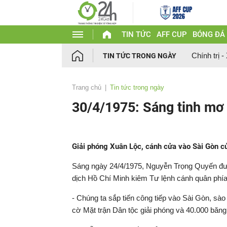
TIN TỨC
AFF CUP
BÓNG ĐÁ
Chính trị -
TIN TỨC TRONG NGÀY
Trang chủ
Tin tức trong ngày
30/4/1975: Sáng tinh mơ
Giải phóng Xuân Lộc, cánh cửa vào Sài Gòn c
Sáng ngày 24/4/1975, Nguyễn Trọng Quyến đượ
dịch Hồ Chí Minh kiêm Tư lệnh cánh quân phía
- Chúng ta sắp tiến công tiếp vào Sài Gòn, sào
cờ Mặt trận Dân tộc giải phóng và 40.000 băng