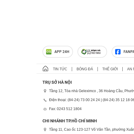
APP 24H
FANP
TIN TỨC
BÓNG ĐÁ
THẾ GIỚI
AN 
TRỤ SỞ HÀ NỘI
Tầng 12, Tòa nhà Geleximco , 36 Hoàng Cầu, Phườ
Điện thoại: (84-24) 73 00 24 24 | (84-24) 35 12 18 0
Fax: 0243 512 1804
CHI NHÁNH TP.HỒ CHÍ MINH
Tầng 11, Cao ốc 123-127 Võ Văn Tần, phường Xuân