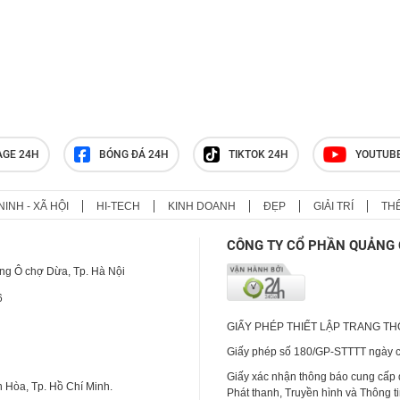
Hồ Văn Khoa bị khởi tố
Người quê kể chuyện Huấn Hoa
Hồng
AGE 24H
BÓNG ĐÁ 24H
TIKTOK 24H
YOUTUB
NINH - XÃ HỘI
HI-TECH
KINH DOANH
ĐẸP
GIẢI TRÍ
TH
CÔNG TY CỔ PHẦN QUẢNG 
ng Ô chợ Dừa, Tp. Hà Nội
6
GIẤY PHÉP THIẾT LẬP TRANG T
Giấy phép số 180/GP-STTTT ngày cấ
Giấy xác nhận thông báo cung cấp
 Hòa, Tp. Hồ Chí Minh.
Phát thanh, Truyền hình và Thông t