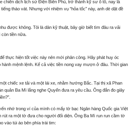
chiến dịch lịch sử Điện Biên Phủ, trở thành kỹ sư ô tô, nay là
tiếng tháo vát. Nhưng với nhiệm vụ “hỏa tốc” này, anh dè dặt đề
hu được không. Tôi là dân kỹ thuật, bây giờ biết tìm đâu ra vải
 còn tiền nữa.
 để thực hiện tốt việc này nên mới phân công. Hãy phát huy óc
p hành mệnh lệnh. Kể cả việc tiền nong vay mượn ở đâu. Thời gian
ột chiếc xe tải và một lái xe, nhằm hướng Bắc. Tại thị xã Phan
uân quản Ba Mì lắng nghe Quyến đưa ra yêu cầu. Ông đắn đo giây
iền?”.
ến nhớ trong ví của mình có mấy tờ bạc Ngân hàng Quốc gia Việt
 rút ra một tờ đưa cho người đối diện. Ông Ba Mì run run cầm tờ
 vào túi áo bên phía trái tim: