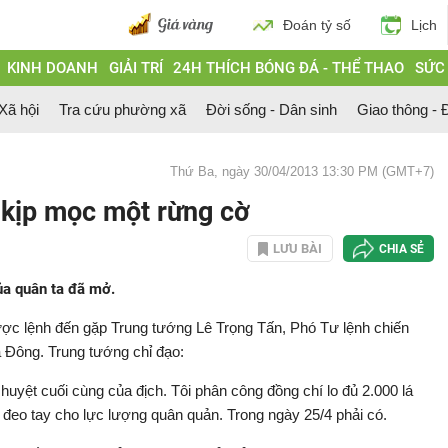
Đoán tỷ số
Lịch
KINH DOANH
GIẢI TRÍ
24H THÍCH BÓNG ĐÁ - THỂ THAO
SỨC
 Xã hội
Tra cứu phường xã
Đời sống - Dân sinh
Giao thông - Đ
Thứ Ba, ngày 30/04/2013 13:30 PM (GMT+7)
 kịp mọc một rừng cờ
LƯU BÀI
CHIA SẺ
ủa quân ta đã mở.
c lệnh đến gặp Trung tướng Lê Trọng Tấn, Phó Tư lệnh chiến
 Đông. Trung tướng chỉ đạo:
 huyệt cuối cùng của địch. Tôi phân công đồng chí lo đủ 2.000 lá
 đeo tay cho lực lượng quân quản. Trong ngày 25/4 phải có.