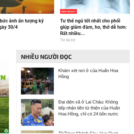
bức ảnh ấn tượng kỷ
Tư thế ngủ tốt nhất cho phổi
gày 30/4
giúp giảm đàm, ho, thở dễ hơn:
Rất nhiều...
Tin tài trợ
NHIỀU NGƯỜI ĐỌC
Khám xét nơi ở của Huấn Hoa
Hồng
Đại diện xã ở Lai Châu: Không
tiếp nhận tiền từ thiện của Huấn
Hoa Hồng, chỉ có 24 bồn nước
TikToker Khánh Sky, Vua Quạt,