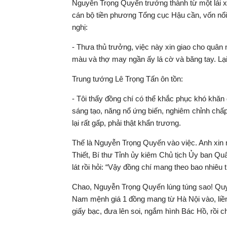
Nguyễn Trọng Quyến trưởng thành từ một lái xe 
cán bộ tiền phương Tổng cục Hậu cần, vốn nổi 
nghị:
- Thưa thủ trưởng, việc này xin giao cho quân n
màu và thợ may ngần ấy lá cờ và băng tay. Lại
Trung tướng Lê Trọng Tấn ôn tồn:
- Tôi thấy đồng chí có thể khắc phục khó khăn
sáng tạo, năng nổ ứng biến, nghiêm chỉnh chấ
lại rất gấp, phải thật khẩn trương.
Thế là Nguyễn Trọng Quyến vào việc. Anh xin m
Thiết, Bí thư Tỉnh ủy kiêm Chủ tịch Ủy ban Q
lát rồi hỏi: “Vậy đồng chí mang theo bao nhiêu t
Chao, Nguyễn Trọng Quyến lúng túng sao! Quy
Nam mệnh giá 1 đồng mang từ Hà Nội vào, liền
giấy bạc, đưa lên soi, ngắm hình Bác Hồ, rồi cho