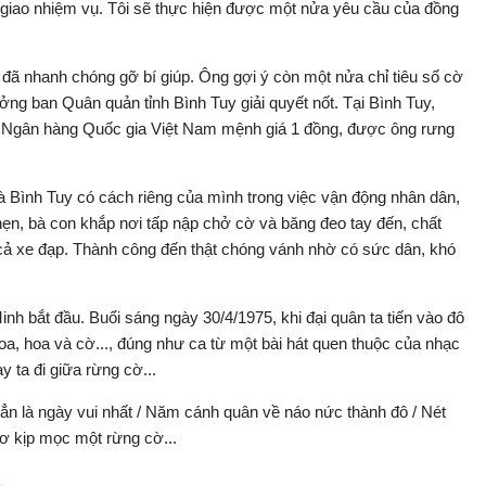
 giao nhiệm vụ. Tôi sẽ thực hiện được một nửa yêu cầu của đồng
đã nhanh chóng gỡ bí giúp. Ông gợi ý còn một nửa chỉ tiêu số cờ
ng ban Quân quản tỉnh Bình Tuy giải quyết nốt. Tại Bình Tuy,
 Ngân hàng Quốc gia Việt Nam mệnh giá 1 đồng, được ông rưng
và Bình Tuy có cách riêng của mình trong việc vận động nhân dân,
ẹn, bà con khắp nơi tấp nập chở cờ và băng đeo tay đến, chất
 cả xe đạp. Thành công đến thật chóng vánh nhờ có sức dân, khó
nh bắt đầu. Buổi sáng ngày 30/4/1975, khi đại quân ta tiến vào đô
oa, hoa và cờ..., đúng như ca từ một bài hát quen thuộc của nhạc
y ta đi giữa rừng cờ...
hẳn là ngày vui nhất / Năm cánh quân về náo nức thành đô / Nét
mơ kịp mọc một rừng cờ...