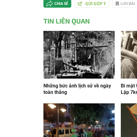
GỬI GÓP Ý
LƯU BÀI
CHIA SẺ
TIN LIÊN QUAN
Những bức ảnh lịch sử về ngày
Bí mật
toàn thắng
Lập 7