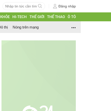
Đăng nhập
 KHỎE
HI-TECH
THẾ GIỚI
THỂ THAO
Ô TÔ
ô thị
Nóng trên mạng