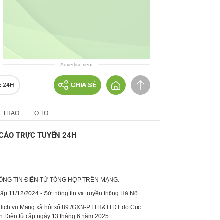
Advertisement
CHIA SẺ
E 24H
Ể THAO
Ô TÔ
CÁO TRỰC TUYẾN 24H
HÔNG TIN ĐIỆN TỬ TỔNG HỢP TRÊN MẠNG.
p 11/12/2024 - Sở thông tin và truyền thông Hà Nội.
 dịch vụ Mạng xã hội số 89 /GXN-PTTH&TTĐT do Cục
in Điện tử cấp ngày 13 tháng 6 năm 2025.