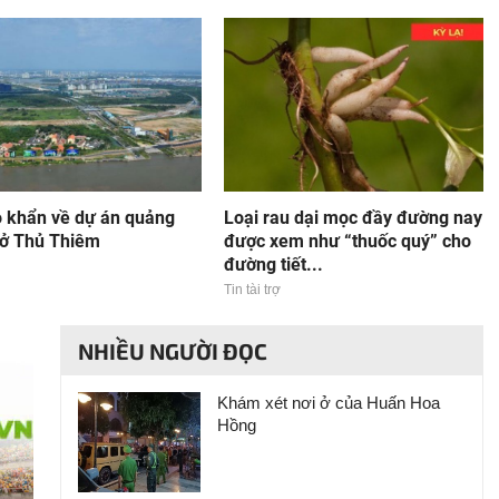
o khẩn về dự án quảng
Loại rau dại mọc đầy đường nay
 ở Thủ Thiêm
được xem như “thuốc quý” cho
đường tiết...
Tin tài trợ
NHIỀU NGƯỜI ĐỌC
Khám xét nơi ở của Huấn Hoa
Hồng