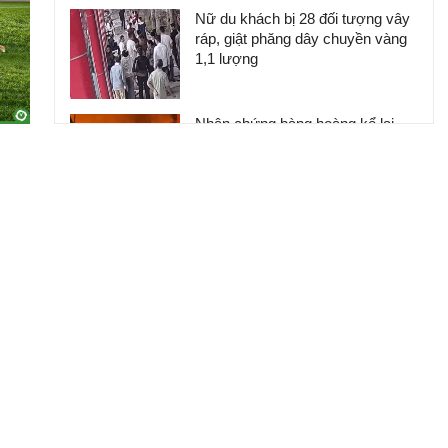
Nữ du khách bị 28 đối tượng vây
ráp, giật phăng dây chuyền vàng
1,1 lượng
Nhân chứng bàng hoàng kể lại
khoảnh khắc chợ Biên Hòa bốc
cháy
Khởi tố người đàn ông say rượu
đi bộ trên quốc lộ gây tai nạn chết
người