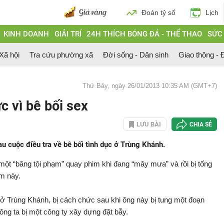
Đoán tỷ số
Lịch
KINH DOANH
GIẢI TRÍ
24H THÍCH BÓNG ĐÁ - THỂ THAO
SỨC
 Xã hội
Tra cứu phường xã
Đời sống - Dân sinh
Giao thông - Đ
Thứ Bảy, ngày 26/01/2013 10:35 AM (GMT+7)
 vì bê bối sex
LƯU BÀI
CHIA SẺ
 cuộc điều tra về bê bối tình dục ở Trùng Khánh.
một “băng tội phạm” quay phim khi đang “mây mưa” và rồi bị tống
óm này.
 ở Trùng Khánh, bị cách chức sau khi ông này bị tung một đoạn
ông ta bị một công ty xây dựng đặt bẫy.