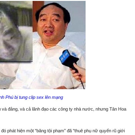
nh Phú bị tung clip sex lên mạng
ủ và đảng, và cả lãnh đạo các công ty nhà nước, nhưng Tân Hoa
 đó phát hiện một “băng tội phạm” đã “thuê phụ nữ quyến rũ giới