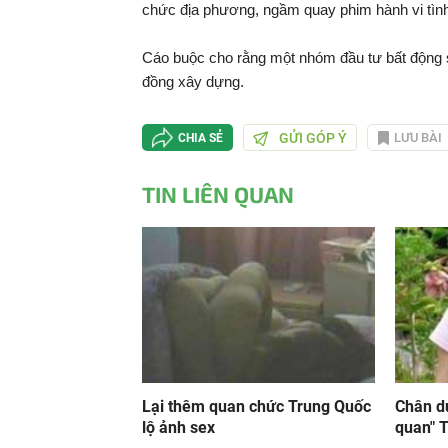
chức địa phương, ngầm quay phim hành vi tình 
Cáo buộc cho rằng một nhóm đầu tư bất động
đồng xây dựng.
GỬI GÓP Ý
LƯU BÀI
CHIA SẺ
TIN LIÊN QUAN
Lại thêm quan chức Trung Quốc
Chân d
lộ ảnh sex
quan" 