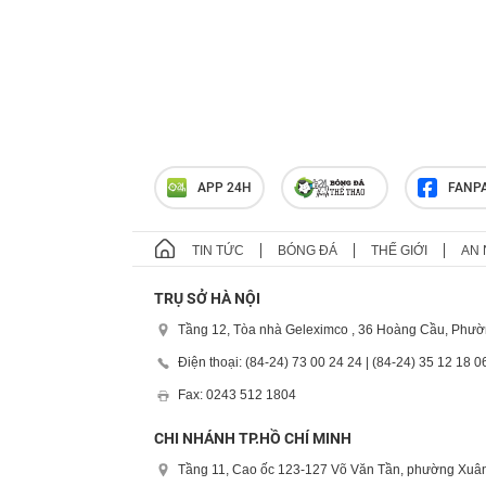
APP 24H
FANP
TIN TỨC
BÓNG ĐÁ
THẾ GIỚI
AN 
TRỤ SỞ HÀ NỘI
Tầng 12, Tòa nhà Geleximco , 36 Hoàng Cầu, Phườ
Điện thoại: (84-24) 73 00 24 24 | (84-24) 35 12 18 0
Fax: 0243 512 1804
CHI NHÁNH TP.HỒ CHÍ MINH
Tầng 11, Cao ốc 123-127 Võ Văn Tần, phường Xuân