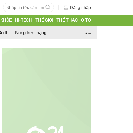
Đăng nhập
 KHỎE
HI-TECH
THẾ GIỚI
THỂ THAO
Ô TÔ
ô thị
Nóng trên mạng