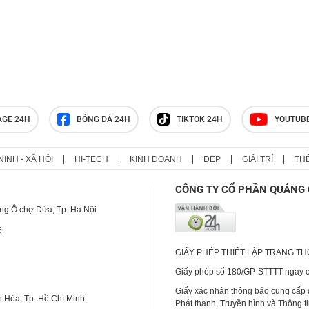
AGE 24H
BÓNG ĐÁ 24H
TIKTOK 24H
YOUTUB
NINH - XÃ HỘI
HI-TECH
KINH DOANH
ĐẸP
GIẢI TRÍ
TH
CÔNG TY CỔ PHẦN QUẢNG 
ng Ô chợ Dừa, Tp. Hà Nội
6
GIẤY PHÉP THIẾT LẬP TRANG T
Giấy phép số 180/GP-STTTT ngày cấ
Giấy xác nhận thông báo cung cấp
 Hòa, Tp. Hồ Chí Minh.
Phát thanh, Truyền hình và Thông t