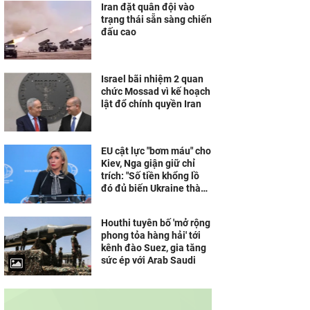
Iran đặt quân đội vào
trạng thái sẵn sàng chiến
đấu cao
Israel bãi nhiệm 2 quan
chức Mossad vì kế hoạch
lật đổ chính quyền Iran
EU cật lực "bơm máu" cho
Kiev, Nga giận giữ chỉ
trích: "Số tiền khổng lồ
đó đủ biến Ukraine thành
Dubai của châu Âu"
Houthi tuyên bố 'mở rộng
phong tỏa hàng hải' tới
kênh đào Suez, gia tăng
sức ép với Arab Saudi