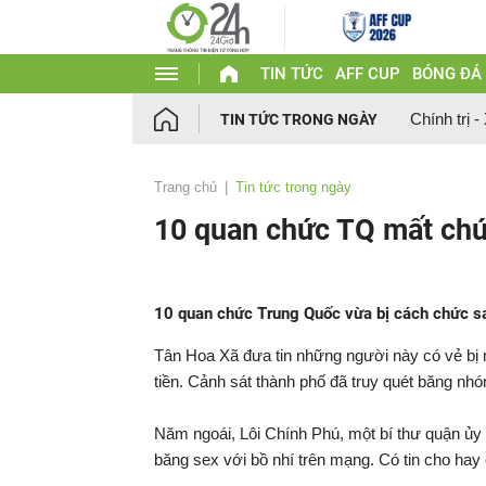
TIN TỨC
AFF CUP
BÓNG ĐÁ
Chính trị -
TIN TỨC TRONG NGÀY
Trang chủ
Tin tức trong ngày
10 quan chức TQ mất chức
10 quan chức Trung Quốc vừa bị cách chức sau
Tân Hoa Xã đưa tin những người này có vẻ bị 
tiền. Cảnh sát thành phố đã truy quét băng nh
Năm ngoái, Lôi Chính Phú, một bí thư quận ủy
băng sex với bồ nhí trên mạng. Có tin cho hay 