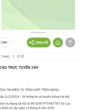
Advertisement
CHIA SẺ
E 24H
Ể THAO
Ô TÔ
CÁO TRỰC TUYẾN 24H
HÔNG TIN ĐIỆN TỬ TỔNG HỢP TRÊN MẠNG.
p 11/12/2024 - Sở thông tin và truyền thông Hà Nội.
 dịch vụ Mạng xã hội số 89 /GXN-PTTH&TTĐT do Cục
in Điện tử cấp ngày 13 tháng 6 năm 2025.