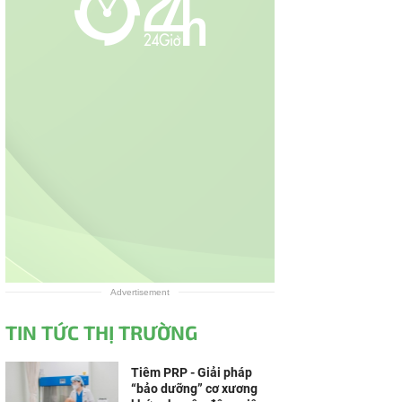
Advertisement
TIN TỨC THỊ TRƯỜNG
Tiêm PRP - Giải pháp
“bảo dưỡng” cơ xương